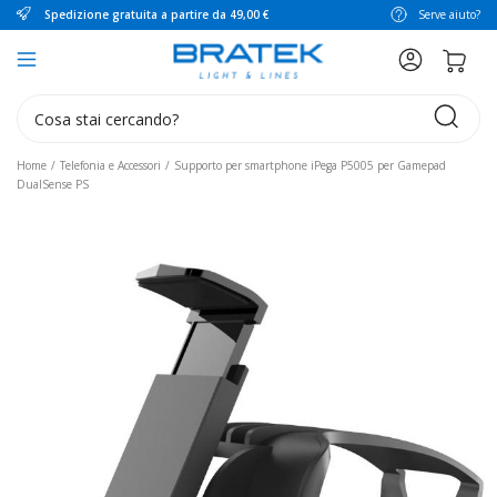
Spedizione gratuita a partire da 49,00 €
Serve aiuto?
search
Home
Telefonia e Accessori
Supporto per smartphone iPega P5005 per Gamepad
DualSense PS