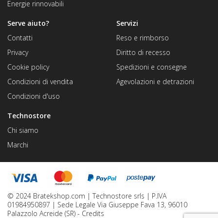
Energie rinnovabili
Serve aiuto?
Servizi
Contatti
Reso e rimborso
Privacy
Diritto di recesso
Cookie policy
Spedizioni e consegne
Condizioni di vendita
Agevolazioni e detrazioni
Condizioni d'uso
Technostore
Chi siamo
Marchi
© 2024 Bratekshop.com | Technostore srls | P.IVA
01984950897 | Sede Legale Via Giuseppe Fava 13, 96010
Palazzolo Acreide (SR) -
Credits