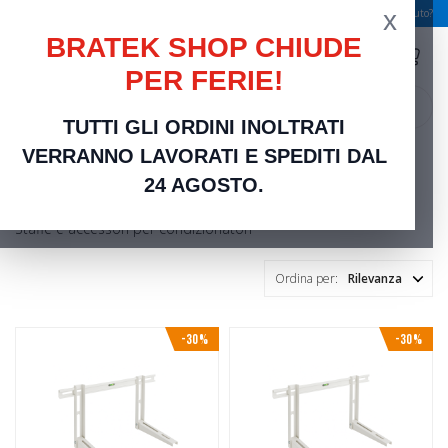
x
Spedizione gratuita a partire da 49,00 €
Serve aiuto?
BRATEK SHOP CHIUDE
PER FERIE!
search
TUTTI GLI ORDINI INOLTRATI
Home
Climatizzazione e Riscaldamento
Accessori Climatizzazione
VERRANNO LAVORATI E SPEDITI DAL
Accessori Climatizzazione
24 AGOSTO.
Staffe e accessori per condizionatori
Ordina per:
Rilevanza
-30%
-30%