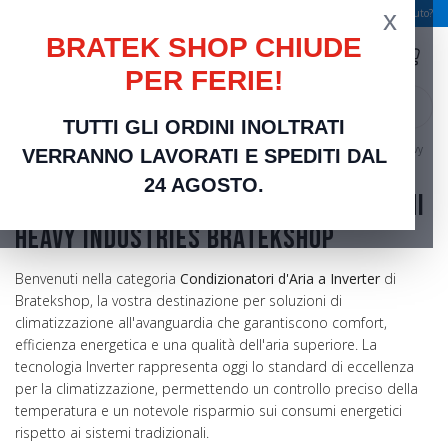
x
Spedizione gratuita a partire da 49,00 €
Serve aiuto?
BRATEK SHOP CHIUDE
PER FERIE!
search
TUTTI GLI ORDINI INOLTRATI
Home
Climatizzazione e Riscaldamento
Condizionatori Inverter | Mitsubishi Heavy
VERRANNO LAVORATI E SPEDITI DAL
Industries Bratekshop
24 AGOSTO.
Condizionatori Inverter | Mitsubishi
Heavy Industries Bratekshop
Benvenuti nella categoria
Condizionatori d'Aria a Inverter
di
Bratekshop, la vostra destinazione per soluzioni di
climatizzazione all'avanguardia che garantiscono comfort,
efficienza energetica e una qualità dell'aria superiore. La
tecnologia Inverter rappresenta oggi lo standard di eccellenza
per la climatizzazione, permettendo un controllo preciso della
temperatura e un notevole risparmio sui consumi energetici
rispetto ai sistemi tradizionali.