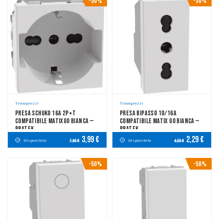
-50%
-50%
Trovaprezzi
Trovaprezzi
Presa Schuko 16A 2P+T
Presa Bipasso 10/16A
Compatibile MatixGO Bianca —
Compatibile Matix Go Bianca —
Bratek
Bratek
3,99 €
2,29 €
Disponibile
Disponibile
7,98 €
4,58 €
-50%
-50%