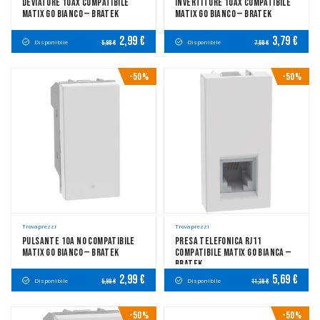
Deviatore 10AX Compatibile
Invertitore 10AX Compatibile
Matix Go Bianco — Bratek
Matix Go Bianco — Bratek
2,99 €
3,79 €
Disponibile
Disponibile
5,98 €
7,58 €
-50%
-50%
Trovaprezzi
Trovaprezzi
Pulsante 10A NO Compatibile
Presa Telefonica RJ11
Matix Go Bianco — Bratek
Compatibile Matix Go Bianca —
Bratek
2,99 €
5,69 €
Disponibile
Disponibile
5,98 €
11,38 €
-50%
-50%