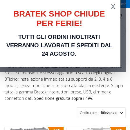
x
Spedizione gratuita a partire da 49,00 €
Serve aiuto?
BRATEK SHOP CHIUDE
PER FERIE!
search
TUTTI GLI ORDINI INOLTRATI
Home
Frutti Elettrici Serie Civili
Compatibili bticino MatixGO
VERRANNO LAVORATI E SPEDITI DAL
Compatibili Bticino MatixGO
24 AGOSTO.
Frutti e accessori
compatibili Bticino Matix Go
al miglior prezzo.
Stesse dimensioni e stesso aggancio a scatto degli originali
BTicino: installazione immediata su supporti da 2, 3, 4 e 6
moduli, senza modifiche al telaio o alla placca esistente. Scopri
tutta la gamma Bratek: interruttori, prese, USB, dimmer e
connettori dati.
Spedizione gratuita sopra i 49€.
Ordina per:
Rilevanza