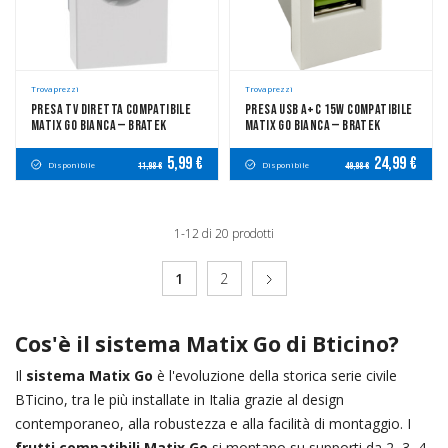
Trovaprezzi
Trovaprezzi
Presa TV Diretta Compatibile
Presa USB A+C 15W Compatibile
Matix Go Bianca — Bratek
Matix Go Bianca — Bratek
5,99 €
24,99 €
Disponibile
Disponibile
11,98 €
49,98 €
1-12 di 20 prodotti
1
2
Cos'è il sistema Matix Go di Bticino?
Il
sistema Matix Go
è l'evoluzione della storica serie civile
BTicino, tra le più installate in Italia grazie al design
contemporaneo, alla robustezza e alla facilità di montaggio. I
frutti compatibili Matix Go
si montano su supporti da 2, 3, 4