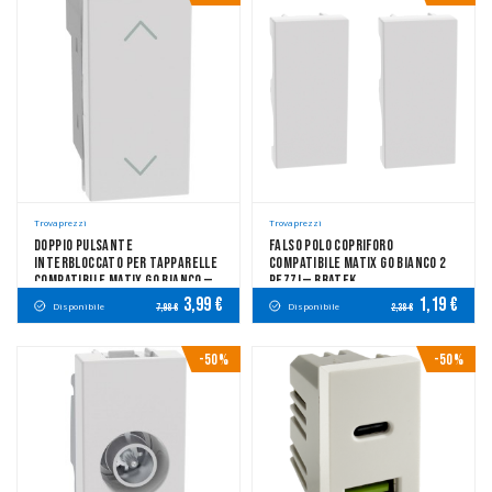
Trovaprezzi
Trovaprezzi
Doppio Pulsante
Falso Polo Copriforo
Interbloccato Per Tapparelle
Compatibile Matix Go Bianco 2
Compatibile Matix Go Bianco —
Pezzi — Bratek
Bratek
3,99 €
1,19 €
Disponibile
Disponibile
7,98 €
2,38 €
-50%
-50%