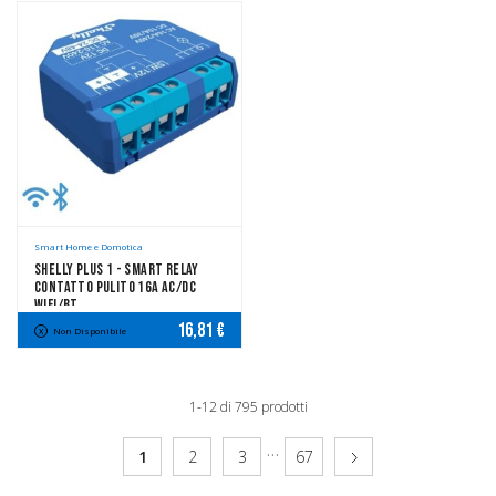
Smart Home e Domotica
Shelly Plus 1 - Smart Relay
Contatto Pulito 16A AC/DC
WiFi/BT
16,81 €
Non Disponibile
1-12 di 795 prodotti
…
1
2
3
67