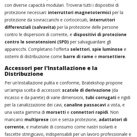
con diverse capacità modulari. Troverai tutti i dispositivi di
protezione necessari:
interruttori magnetotermici
per la
protezione da sovraccarichi e cortocircuiti,
interruttori
differenziali (salvavita)
per la protezione delle persone
contro le dispersioni di corrente, e
dispositivi di protezione
contro le sovratensioni (SPD)
per salvaguardare gli
apparecchi. Completano l'offerta
selettori
,
spie luminose
e
sistemi di distribuzione come
barre di rame
e
morsettiere
.
Accessori per l'Installazione e la
Distribuzione
Per un'installazione pulita e conforme, Bratekshop propone
un'ampia scelta di accessori:
scatole di derivazione
(da
incasso e da parete) di varie dimensioni,
tubi corrugati
e rigidi
per la canalizzazione dei cavi,
canaline passacavi
a vista, e
una vasta gamma di
morsetti
e
connettori rapidi
. Non
mancano
multiprese
con e senza protezione,
adattatori di
corrente
, e materiale di consumo come nastri isolanti e
fascette stringicavo, indispensabili per un lavoro professionale e