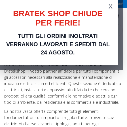
x
Spedizione gratuita a partire da 49,00 €
Serve aiuto?
BRATEK SHOP CHIUDE
PER FERIE!
search
TUTTI GLI ORDINI INOLTRATI
Home
Materiale Elettrico Civile
VERRANNO LAVORATI E SPEDITI DAL
Materiale Elettrico Civile
24 AGOSTO.
Benvenuti nella categoria
Materiale Elettrico Online
di
Bratekshop, il vostro partner affidabile per tutti i componenti e
gli accessori necessari alla realizzazione e manutenzione di
impianti elettrici sicuri ed efficienti. Questa sezione è dedicata a
elettricisti, installatori e appassionati di fai da te che cercano
prodotti di alta qualità, conformi alle normative e adatti a ogni
tipo di ambiente, dal residenziale al commerciale e industriale.
La nostra vasta offerta comprende tutti gli elementi
fondamentali per un impianto a regola d'arte. Troverete
cavi
elettrici
di diverse sezioni e tipologie, adatti per ogni