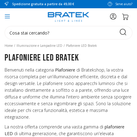
Spedizione gratuita a partire da 49,00 €
Serve aiuto?
search
Home
Illuminazione e Lampadine LED
Plafoniere LED Bratek
Plafoniere LED Bratek
Benvenuti nella categoria
Plafoniere
di Bratekshop, la vostra
risorsa completa per un'illuminazione efficiente, discreta e dal
design versatile. Le plafoniere sono apparecchi luminosi che si
installano direttamente a soffitto o a parete, offrendo una luce
diffusa e uniforme che illumina l'intero ambiente senza sporgere
eccessivamente e senza ingombrare gli spazi. Sono la soluzione
ideale per chi cerca funzionalità, estetica e massima
integrazione.
La nostra offerta comprende una vasta gamma di
plafoniere
LED
di ultima generazione, che garantiscono un'elevata