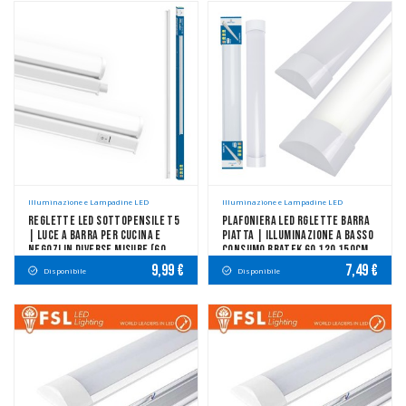
Illuminazione e Lampadine LED
Illuminazione e Lampadine LED
Reglette LED Sottopensile T5
Plafoniera LED Rglette Barra
| Luce A Barra Per Cucina E
Piatta | Illuminazione A Basso
Negozi In Diverse Misure (60,
Consumo Bratek 60 120 150cm
90, 120cm)
9,99 €
7,49 €
Disponibile
Disponibile