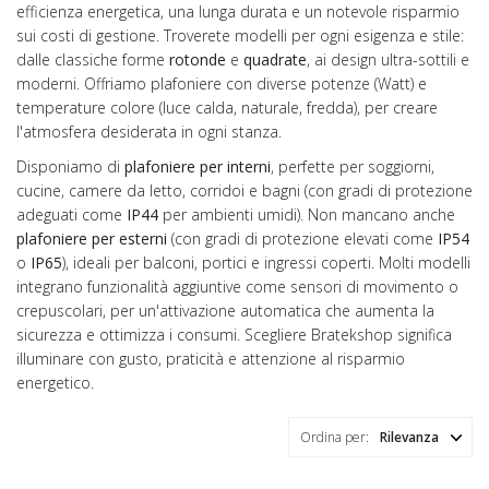
efficienza energetica, una lunga durata e un notevole risparmio
sui costi di gestione. Troverete modelli per ogni esigenza e stile:
dalle classiche forme
rotonde
e
quadrate
, ai design ultra-sottili e
moderni. Offriamo plafoniere con diverse potenze (Watt) e
temperature colore (luce calda, naturale, fredda), per creare
l'atmosfera desiderata in ogni stanza.
Disponiamo di
plafoniere per interni
, perfette per soggiorni,
cucine, camere da letto, corridoi e bagni (con gradi di protezione
adeguati come
IP44
per ambienti umidi). Non mancano anche
plafoniere per esterni
(con gradi di protezione elevati come
IP54
o
IP65
), ideali per balconi, portici e ingressi coperti. Molti modelli
integrano funzionalità aggiuntive come sensori di movimento o
crepuscolari, per un'attivazione automatica che aumenta la
sicurezza e ottimizza i consumi. Scegliere Bratekshop significa
illuminare con gusto, praticità e attenzione al risparmio
energetico.
Ordina per:
Rilevanza