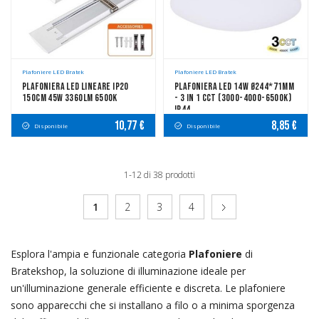
Plafoniere LED Bratek
Plafoniere LED Bratek
Plafoniera LED Lineare IP20
Plafoniera LED 14W Ø244*71mm
150cm 45W 3360LM 6500K
- 3 In 1 CCT (3000-4000-6500K)
IP44
10,77 €
8,85 €
Disponibile
Disponibile
1-12 di 38 prodotti
1
2
3
4
Esplora l'ampia e funzionale categoria
Plafoniere
di
Bratekshop, la soluzione di illuminazione ideale per
un'illuminazione generale efficiente e discreta. Le plafoniere
sono apparecchi che si installano a filo o a minima sporgenza