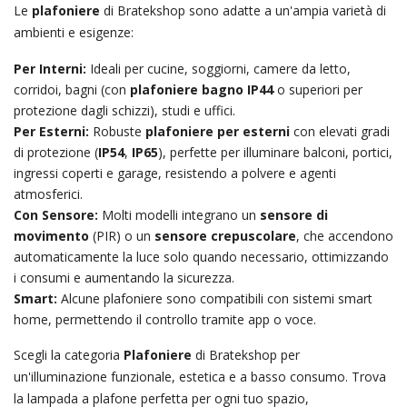
Le
plafoniere
di Bratekshop sono adatte a un'ampia varietà di
ambienti e esigenze:
Per Interni:
Ideali per cucine, soggiorni, camere da letto,
corridoi, bagni (con
plafoniere bagno IP44
o superiori per
protezione dagli schizzi), studi e uffici.
Per Esterni:
Robuste
plafoniere per esterni
con elevati gradi
di protezione (
IP54
,
IP65
), perfette per illuminare balconi, portici,
ingressi coperti e garage, resistendo a polvere e agenti
atmosferici.
Con Sensore:
Molti modelli integrano un
sensore di
movimento
(PIR) o un
sensore crepuscolare
, che accendono
automaticamente la luce solo quando necessario, ottimizzando
i consumi e aumentando la sicurezza.
Smart:
Alcune plafoniere sono compatibili con sistemi smart
home, permettendo il controllo tramite app o voce.
Scegli la categoria
Plafoniere
di Bratekshop per
un'illuminazione funzionale, estetica e a basso consumo. Trova
la lampada a plafone perfetta per ogni tuo spazio,