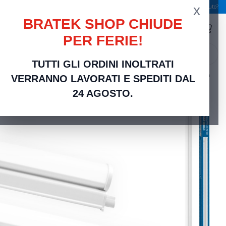
x
Spedizione gratuita a partire da 49,00 €
Serve aiuto?
BRATEK SHOP CHIUDE
PER FERIE!
search
TUTTI GLI ORDINI INOLTRATI
Home
Illuminazione e Lampadine LED
Reglette LED Sottopensile T5 | Luce a Barra
VERRANNO LAVORATI E SPEDITI DAL
per Cucina e Negozi in diverse misure (60, 90, 120cm)
24 AGOSTO.