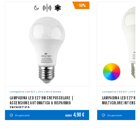
-50%
Lampadine LED E27 | E14 | GU10 Bratek
Lampadine LED E27 | E14 | G
Lampadina LED E27 9W Crepuscolare |
Lampadina LED E27 RG
Accensione Automatica & Risparmio
Multicolore Intensa 
Energetico
4,90 €
Disponibile
Disponibile
9,80 €