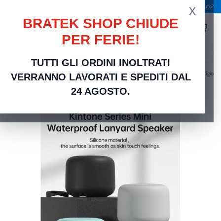
x
Spedizione gratuita a partire da 49,00 €
Serve aiuto?
BRATEK SHOP CHIUDE
PER FERIE!
search
TUTTI GLI ORDINI INOLTRATI
Home
Telefonia e Accessori
Altoparlante Bluetooth 5,0 5W in silicone Waterproof Grigio
VERRANNO LAVORATI E SPEDITI DAL
24 AGOSTO.