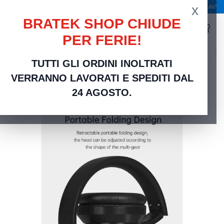
x
Spedizione gratuita a partire da 49,00 €
Serve aiuto?
BRATEK SHOP CHIUDE
PER FERIE!
search
TUTTI GLI ORDINI INOLTRATI
Home
Telefonia e Accessori
Cuffia wireless EM039 bluetooth V. 5.2 ricaricabile Nera
VERRANNO LAVORATI E SPEDITI DAL
24 AGOSTO.