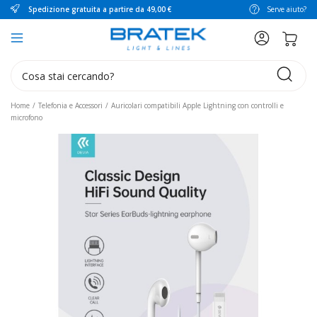
Spedizione gratuita a partire da 49,00 €
Serve aiuto?
search
Home
Telefonia e Accessori
Auricolari compatibili Apple Lightning con controlli e
microfono