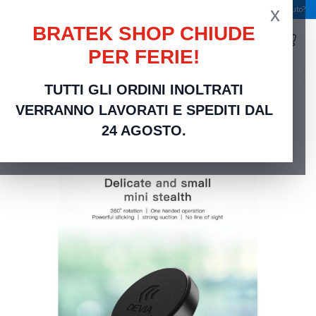
x
Spedizione gratuita a partire da 49,00 €
Serve aiuto?
BRATEK SHOP CHIUDE
PER FERIE!
search
TUTTI GLI ORDINI INOLTRATI
Home
Telefonia e Accessori
Supporto Smartphone da Auto Adesivo e Magnetico
VERRANNO LAVORATI E SPEDITI DAL
Regolabile
24 AGOSTO.