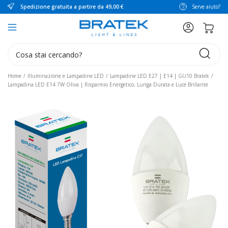
Spedizione gratuita a partire da 49,00 €
Serve aiuto?
search
Home
Illuminazione e Lampadine LED
Lampadine LED E27 | E14 | GU10 Bratek
Lampadina LED E14 7W Oliva | Risparmio Energetico, Lunga Durata e Luce Brillante