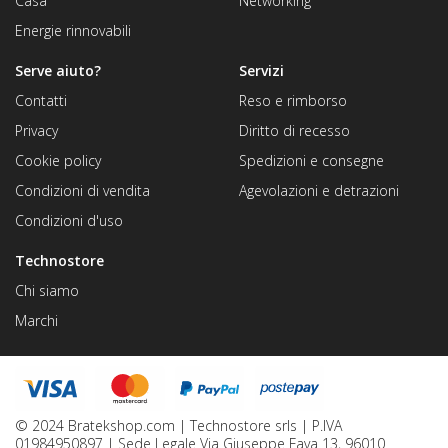
Casa
Networking
Energie rinnovabili
Serve aiuto?
Servizi
Contatti
Reso e rimborso
Privacy
Diritto di recesso
Cookie policy
Spedizioni e consegne
Condizioni di vendita
Agevolazioni e detrazioni
Condizioni d'uso
Technostore
Chi siamo
Marchi
© 2024 Bratekshop.com | Technostore srls | P.IVA
01984950897 | Sede Legale Via Giuseppe Fava 13, 96010