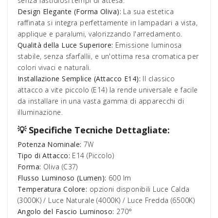
senza fastidiosi tempi di attesa.
Design Elegante (Forma Oliva):
La sua estetica
raffinata si integra perfettamente in lampadari a vista,
applique e paralumi, valorizzando l'arredamento.
Qualità della Luce Superiore:
Emissione luminosa
stabile, senza sfarfallii, e un'ottima resa cromatica per
colori vivaci e naturali.
Installazione Semplice (Attacco E14):
Il classico
attacco a vite piccolo (E14) la rende universale e facile
da installare in una vasta gamma di apparecchi di
illuminazione.
💡 Specifiche Tecniche Dettagliate:
Potenza Nominale:
7W
Tipo di Attacco:
E14 (Piccolo)
Forma:
Oliva (C37)
Flusso Luminoso (Lumen):
600 lm
Temperatura Colore:
opzioni disponibili Luce Calda
(3000K) / Luce Naturale (4000K) / Luce Fredda (6500K)
Angolo del Fascio Luminoso:
270°