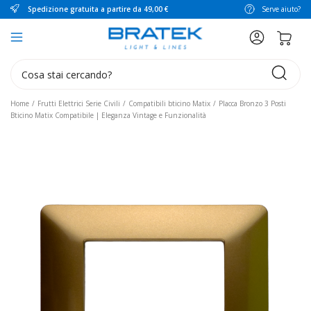
Spedizione gratuita a partire da 49,00 €
Serve aiuto?
search
Home
Frutti Elettrici Serie Civili
Compatibili bticino Matix
Placca Bronzo 3 Posti
Bticino Matix Compatibile | Eleganza Vintage e Funzionalità