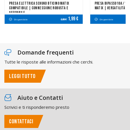
Presa Elettrica Schuko Bticino Matix
Presa Bipasso10A / 16
Compatibile | Connessione Robusta E
Matix | Versatilità D
Affidabile
1,99 €
Disponibile
Disponibile
3,98 €
Domande frequenti
Tutte le risposte alle informazioni che cerchi.
LEGGI TUTTO
Aiuto e Contatti
Scrivici e ti risponderemo presto
CONTATTACI