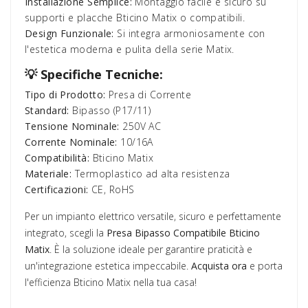
Installazione Semplice:
Montaggio facile e sicuro su
supporti e placche Bticino Matix o compatibili.
Design Funzionale:
Si integra armoniosamente con
l'estetica moderna e pulita della serie Matix.
💡 Specifiche Tecniche:
Tipo di Prodotto:
Presa di Corrente
Standard:
Bipasso (P17/11)
Tensione Nominale:
250V AC
Corrente Nominale:
10/16A
Compatibilità:
Bticino Matix
Materiale:
Termoplastico ad alta resistenza
Certificazioni:
CE, RoHS
Per un impianto elettrico versatile, sicuro e perfettamente
integrato, scegli la
Presa Bipasso Compatibile Bticino
Matix
. È la soluzione ideale per garantire praticità e
un'integrazione estetica impeccabile.
Acquista ora
e porta
l'efficienza Bticino Matix nella tua casa!