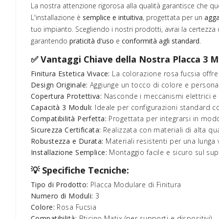
La nostra attenzione rigorosa alla qualità garantisce che q
L'installazione è
semplice e intuitiva
, progettata per un
agga
tuo impianto. Scegliendo i nostri prodotti, avrai la certezza
garantendo
praticità d'uso
e
conformità agli standard
.
✅ Vantaggi Chiave della Nostra Placca 3 M
Finitura Estetica Vivace:
La colorazione rosa fucsia offre
Design Originale:
Aggiunge un tocco di colore e personali
Copertura Protettiva:
Nasconde i meccanismi elettrici e 
Capacità 3 Moduli:
Ideale per configurazioni standard co
Compatibilità Perfetta:
Progettata per integrarsi in modo
Sicurezza Certificata:
Realizzata con materiali di alta qu
Robustezza e Durata:
Materiali resistenti per una lunga 
Installazione Semplice:
Montaggio facile e sicuro sul su
💡 Specifiche Tecniche:
Tipo di Prodotto:
Placca Modulare di Finitura
Numero di Moduli:
3
Colore:
Rosa Fucsia
Compatibilità:
Bticino Matix (per supporti e dispositivi)