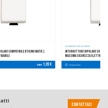
x
Compatibili bticino Matix
olare Compatibile Bticino Matix |
Interruttore Bipolare Compatib
fidabile
Massima Sicurezza Elettrica
1,20 €
Disponibile
2,40 €
atti
CONTATTACI