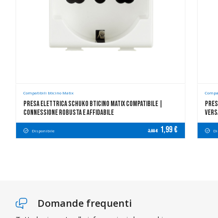
Compatibili bticino Matix
Compat
Presa Elettrica Schuko Bticino Matix Compatibile |
Pres
Connessione Robusta E Affidabile
Vers
1,99 €
Disponibile
Di
3,98 €
Domande frequenti