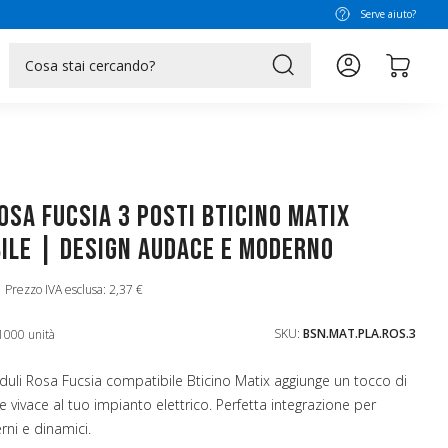
Serve aiuto?
search
osa Fucsia 3 Posti Bticino Matix
ile | Design Audace e Moderno
Prezzo IVA esclusa: 2,37 €
SKU:
BSN.MAT.PLA.ROS.3
1000 unità
uli Rosa Fucsia compatibile Bticino Matix aggiunge un tocco di
 vivace al tuo impianto elettrico. Perfetta integrazione per
ni e dinamici.