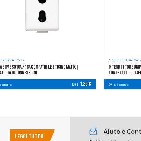
ibili bticino Matix
Compatibili bticino Mati
a Bipasso10A / 16A Compatibile Bticino Matix |
Interruttore Unip
atilità Di Connessione
Controllo Luci Af
1,25 €
sponibile
Disponibile
2,49 €
Aiuto e Cont
LEGGI TUTTO