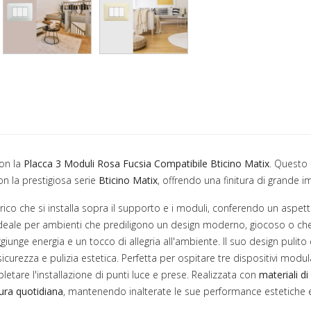
con la
Placca 3 Moduli Rosa Fucsia Compatibile Bticino Matix
. Questo
n la prestigiosa serie
Bticino Matix
, offrendo una finitura di grande im
trico che si installa sopra il supporto e i moduli, conferendo un aspet
ideale per ambienti che prediligono un design moderno, giocoso o che
giunge energia e un tocco di allegria all'ambiente. Il suo design pulito 
rezza e pulizia estetica. Perfetta per ospitare tre dispositivi modul
letare l'installazione di punti luce e prese. Realizzata con
materiali di
sura quotidiana
, mantenendo inalterate le sue performance estetiche e 