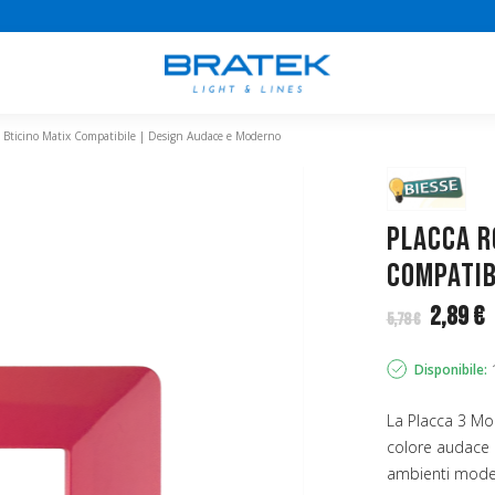
ti Bticino Matix Compatibile | Design Audace e Moderno
Placca R
Compatib
2,89 €
5,78 €
Disponibile:
La Placca 3 Mod
colore audace e
ambienti moder