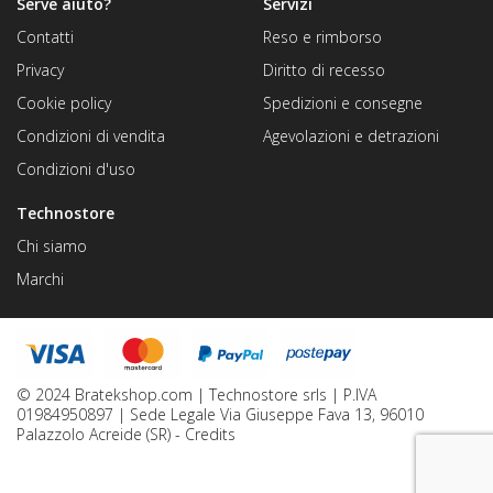
Serve aiuto?
Servizi
Contatti
Reso e rimborso
Privacy
Diritto di recesso
Cookie policy
Spedizioni e consegne
Condizioni di vendita
Agevolazioni e detrazioni
Condizioni d'uso
Technostore
Chi siamo
Marchi
© 2024 Bratekshop.com | Technostore srls | P.IVA
01984950897 | Sede Legale Via Giuseppe Fava 13, 96010
Palazzolo Acreide (SR) -
Credits