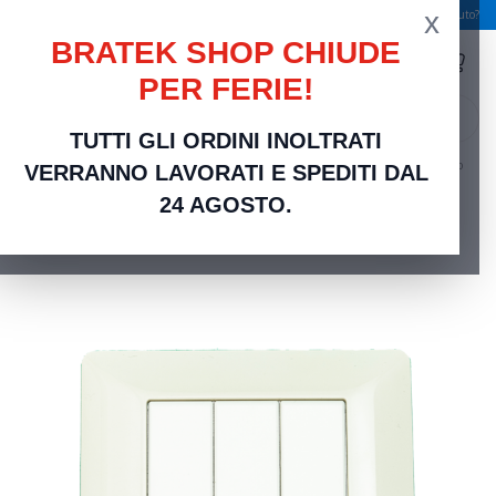
x
Spedizione gratuita a partire da 49,00 €
Serve aiuto?
BRATEK SHOP CHIUDE
PER FERIE!
search
TUTTI GLI ORDINI INOLTRATI
Home
Frutti Elettrici Serie Civili
Compatibili bticino Matix
Placca 3 Moduli Avorio
VERRANNO LAVORATI E SPEDITI DAL
Crema Compatibile Bticino Matix | Calore e Armonia
24 AGOSTO.