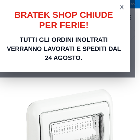
x
Spedizione gratuita a partire da 49,00 €
Serve aiuto?
BRATEK SHOP CHIUDE
PER FERIE!
search
TUTTI GLI ORDINI INOLTRATI
Home
Frutti Elettrici Serie Civili
Compatibili bticino Matix
Coperchio 3 Posti
VERRANNO LAVORATI E SPEDITI DAL
Impermeabile Bianco IP55 Compatibile Bticino Matix | Protezione Esterna
24 AGOSTO.