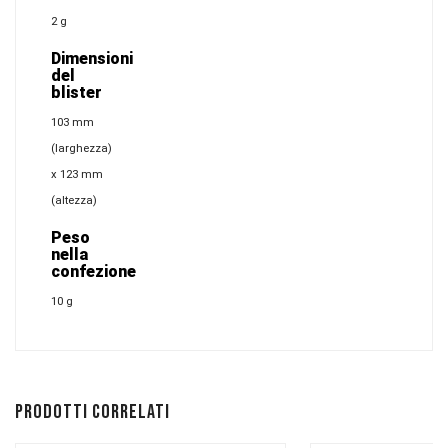
2 g
Dimensioni
del
blister
103 mm
(larghezza)
x 123 mm
(altezza)
Peso
nella
confezione
10 g
Prodotti correlati