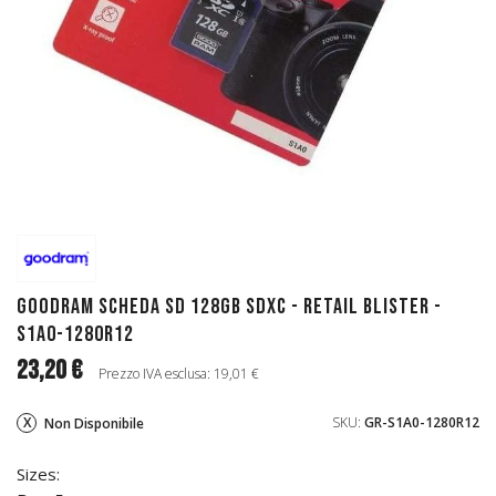
GoodRAM Scheda SD 128GB SDXC - retail blister -
S1A0-1280R12
23,20 €
Prezzo IVA esclusa: 19,01 €
SKU:
GR-S1A0-1280R12
Non Disponibile
Sizes: