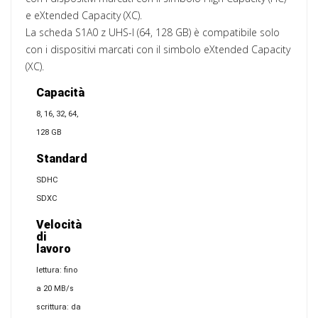
e eXtended Capacity (XC).
La scheda S1A0 z UHS-I (64, 128 GB) è compatibile solo
con i dispositivi marcati con il simbolo eXtended Capacity
(XC).
Capacità
8, 16, 32, 64,
128 GB
Standard
SDHC
SDXC
Velocità
di
lavoro
lettura: fino
a 20 MB/s
scrittura: da