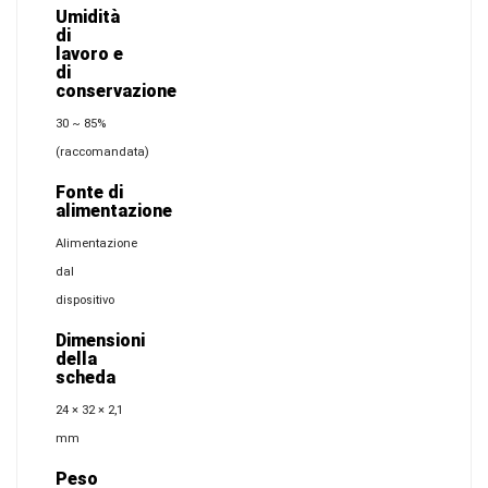
Umidità
di
lavoro e
di
conservazione
30 ~ 85%
(raccomandata)
Fonte di
alimentazione
Alimentazione
dal
dispositivo
Dimensioni
della
scheda
24 × 32 × 2,1
mm
Peso