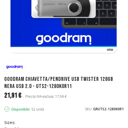
GoodRAM Chiavetta/Pendrive USB Twister 128GB
nera USB 2.0 - UTS2-1280K0R11
21,91 €
Prezzo IVA esclusa: 17,96 €
SKU:
GRUTS2-1280K0R1
Disponibile:
52 unità
Sizes: