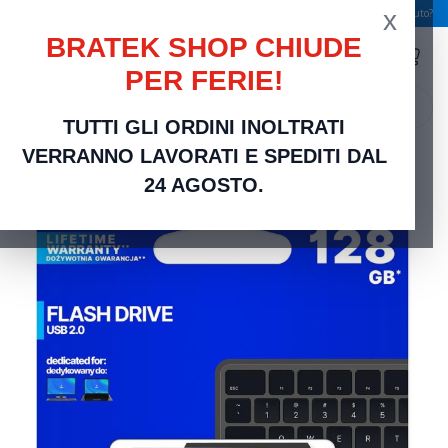
x
Spedizione gratuita a partire da 49,00 €
Serve aiuto?
BRATEK SHOP CHIUDE
PER FERIE!
search
TUTTI GLI ORDINI INOLTRATI
Home
Networking Rete Casa e Ufficio
Accessori PC
GoodRAM Chiavetta/Pendrive
VERRANNO LAVORATI E SPEDITI DAL
USB Twister 128GB nera USB 2.0 - UTS2-1280K0R11
24 AGOSTO.