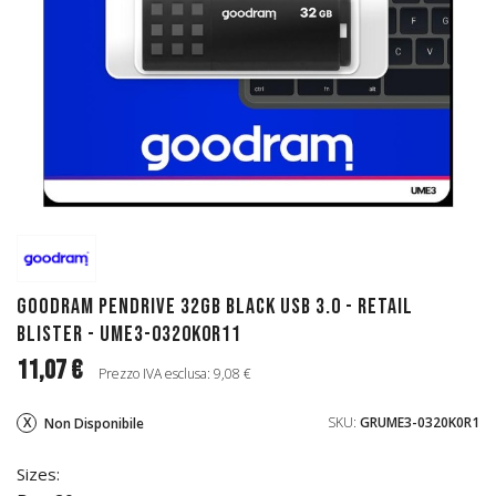
GoodRAM Pendrive 32GB BLACK USB 3.0 - retail
blister - UME3-0320K0R11
11,07 €
Prezzo IVA esclusa: 9,08 €
SKU:
GRUME3-0320K0R1
Non Disponibile
Sizes: