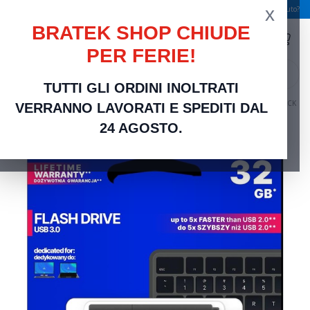
x
Spedizione gratuita a partire da 49,00 €
Serve aiuto?
BRATEK SHOP CHIUDE
PER FERIE!
search
TUTTI GLI ORDINI INOLTRATI
Home
Networking Rete Casa e Ufficio
Accessori PC
GoodRAM Pendrive 32GB BLACK
VERRANNO LAVORATI E SPEDITI DAL
USB 3.0 - retail blister - UME3-0320K0R11
24 AGOSTO.