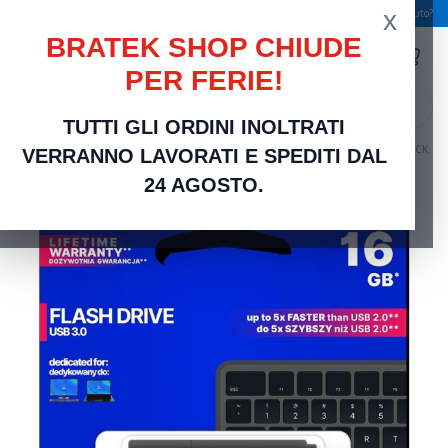
x
Spedizione gratuita a partire da 49,00 €
Serve aiuto?
BRATEK SHOP CHIUDE
PER FERIE!
search
TUTTI GLI ORDINI INOLTRATI
Home
Networking Rete Casa e Ufficio
Accessori PC
GoodRAM Pendrive 16GB BLACK
VERRANNO LAVORATI E SPEDITI DAL
USB 3.0 - retail blister - UME3-0160K0R11
24 AGOSTO.