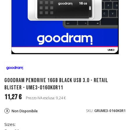
GoodRAM Pendrive 16GB BLACK USB 3.0 - retail
blister - UME3-0160K0R11
11,27 €
Prezzo IVA esclusa: 9,24 €
SKU:
GRUME3-0160K0R1
Non Disponibile
Sizes: