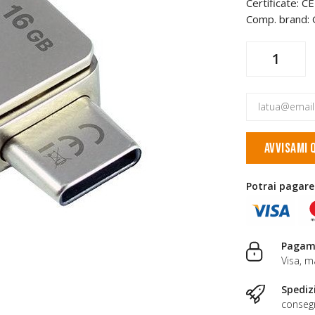
Certificate: 
Comp. brand:
AVVISAMI 
Potrai pagare
Pagame
Visa, m
Spediz
consegn