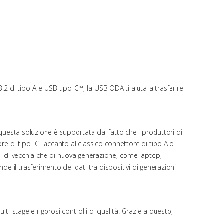
.2 di tipo A e USB tipo-C™, la USB ODA ti aiuta a trasferire i
di questa soluzione è supportata dal fatto che i produttori di
e di tipo "C" accanto al classico connettore di tipo A o
i di vecchia che di nuova generazione, come laptop,
e il trasferimento dei dati tra dispositivi di generazioni
i-stage e rigorosi controlli di qualità. Grazie a questo,