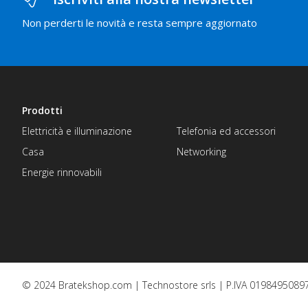
Non perderti le novità e resta sempre aggiornato
Prodotti
Elettricità e illuminazione
Telefonia ed accessori
Casa
Networking
Energie rinnovabili
© 2024 Bratekshop.com | Technostore srls | P.IVA 01984950897 