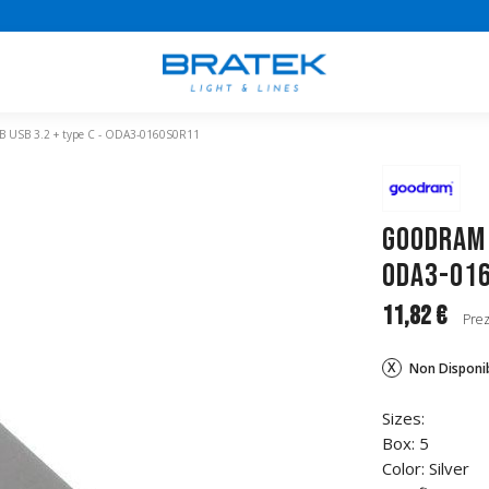
USB 3.2 + type C - ODA3-0160S0R11
GoodRAM 
ODA3-01
11,82 €
Prez
Non Disponib
Sizes:
Box: 5
Color: Silver