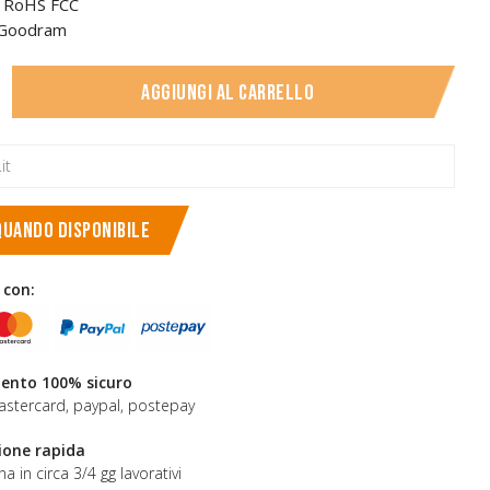
CE RoHS FCC
 Goodram
Aggiungi al carrello
QUANDO DISPONIBILE
 con:
nto 100% sicuro
astercard, paypal, postepay
ione rapida
a in circa 3/4 gg lavorativi