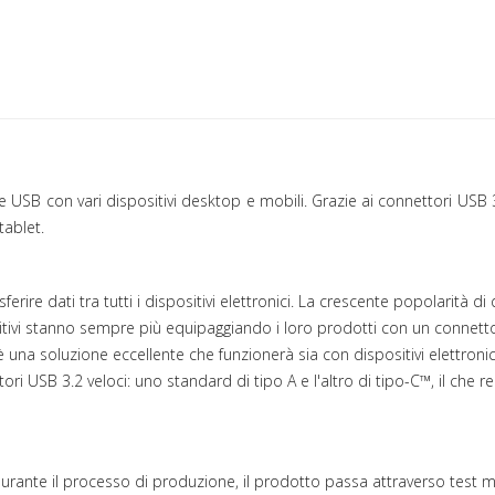
 USB con vari dispositivi desktop e mobili. Grazie ai connettori USB 3
tablet.
ferire dati tra tutti i dispositivi elettronici. La crescente popolarità 
tivi stanno sempre più equipaggiando i loro prodotti con un connettor
na soluzione eccellente che funzionerà sia con dispositivi elettronic
USB 3.2 veloci: uno standard di tipo A e l'altro di tipo-C™, il che rend
ante il processo di produzione, il prodotto passa attraverso test mult