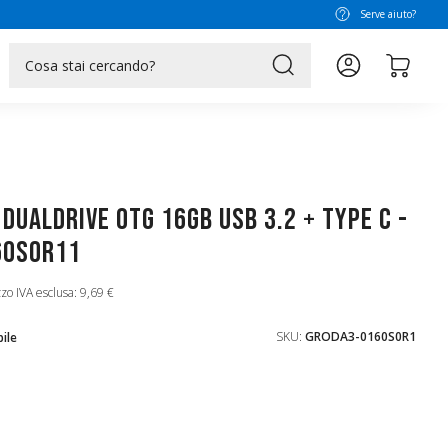
Serve aiuto?
search
DUALDRIVE OTG 16GB USB 3.2 + type C -
60S0R11
zo IVA esclusa: 9,69 €
SKU:
GRODA3-0160S0R1
ile