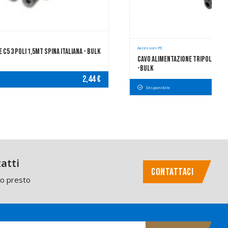
Accessori PC
C5 3 Poli 1,5mt Spina Italiana - Bulk
Cavo Alimentazione Tripolare 3 
-bulk
2,44 €
Disponibile
atti
CONTATTACI
mo presto