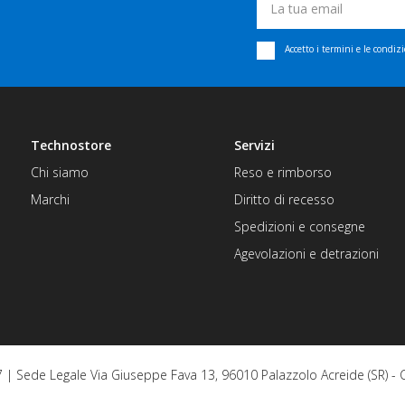
Accetto i termini e le condiz
Technostore
Servizi
Chi siamo
Reso e rimborso
Marchi
Diritto di recesso
Spedizioni e consegne
Agevolazioni e detrazioni
| Sede Legale Via Giuseppe Fava 13, 96010 Palazzolo Acreide (SR) -