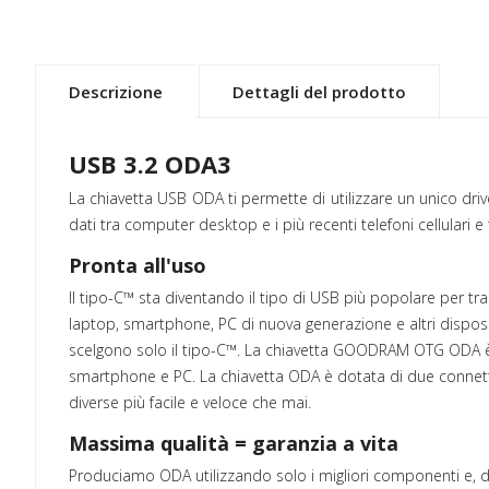
Descrizione
Dettagli del prodotto
USB 3.2 ODA3
La chiavetta USB ODA ti permette di utilizzare un unico drive
dati tra computer desktop e i più recenti telefoni cellulari e 
Pronta all'uso
Il tipo-C™ sta diventando il tipo di USB più popolare per tras
laptop, smartphone, PC di nuova generazione e altri disposi
scelgono solo il tipo-C™. La chiavetta GOODRAM OTG ODA è u
smartphone e PC. La chiavetta ODA è dotata di due connettori 
diverse più facile e veloce che mai.
Massima qualità = garanzia a vita
Produciamo ODA utilizzando solo i migliori componenti e, dur