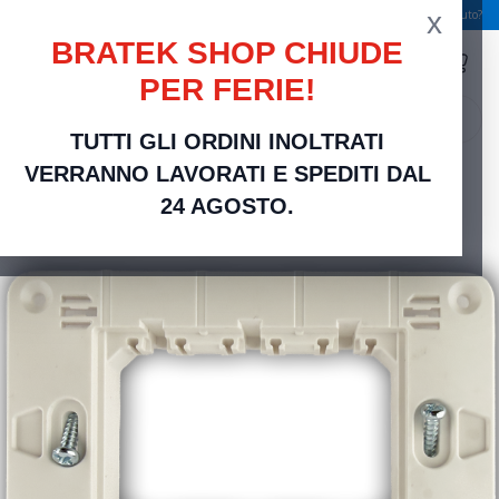
x
Spedizione gratuita a partire da 49,00 €
Serve aiuto?
BRATEK SHOP CHIUDE
PER FERIE!
search
TUTTI GLI ORDINI INOLTRATI
Home
Supporto 3 Posti Moduli Compatibile Matix Go con Viti — Bratek
VERRANNO LAVORATI E SPEDITI DAL
24 AGOSTO.