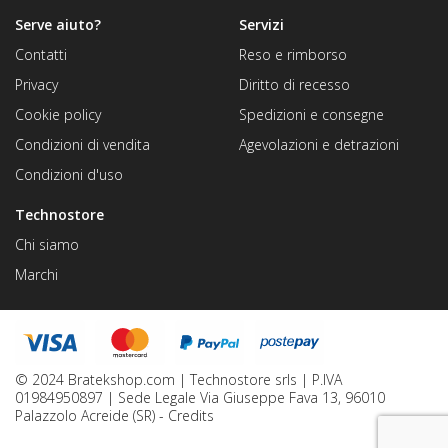
Serve aiuto?
Servizi
Contatti
Reso e rimborso
Privacy
Diritto di recesso
Cookie policy
Spedizioni e consegne
Condizioni di vendita
Agevolazioni e detrazioni
Condizioni d'uso
Technostore
Chi siamo
Marchi
© 2024 Bratekshop.com | Technostore srls | P.IVA
01984950897 | Sede Legale Via Giuseppe Fava 13, 96010
Palazzolo Acreide (SR) -
Credits