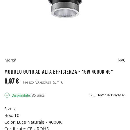
Marca
NVC
Modulo GU10 ad alta efficienza - 15W 4000k 45°
6,97 €
Prezzo IVA esclusa: 5,71 €
SKU:
NV118-15W4K45
Disponibile:
85 unità
Sizes:
Box: 10
Color: Luce Naturale - 4000K
Certificate: CE - ROHS