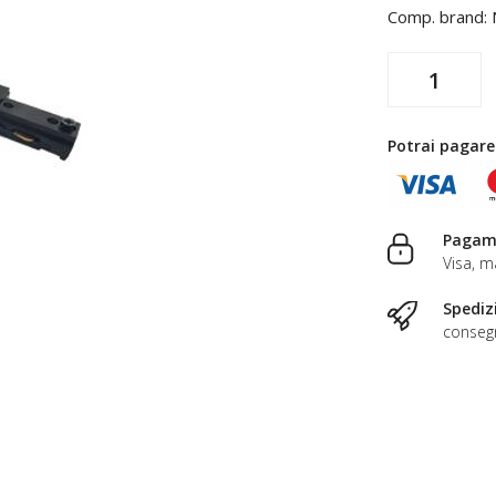
Comp. brand:
Potrai pagare
Pagame
Visa, m
Spediz
consegn