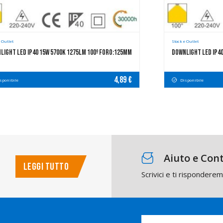
 Outlet
Stock e Outlet
light LED IP40 15W 5700K 1275LM 100º FORO:125mm
Downlight LED IP4
4,89 €
sponibile
Disponibile
Aiuto e Cont
LEGGI TUTTO
Scrivici e ti rispondere