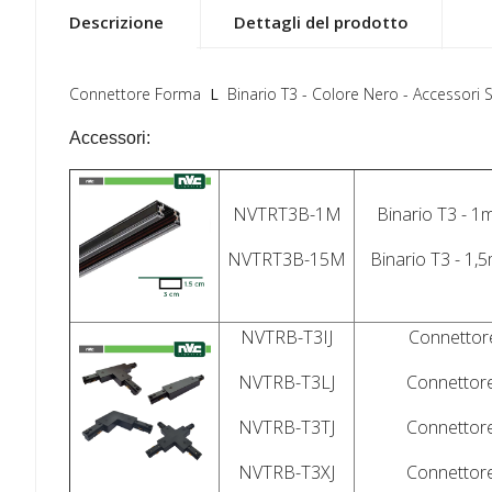
Descrizione
Dettagli del prodotto
Connettore Forma
L
Binario T3 - Colore Nero
-
Accessori 
Accessori:
NVTRT3B-1M
Binario T3 - 1
NVTRT3B-15M
Binario T3 - 1,
NVTRB-T3IJ
Connettor
NVTRB-T3LJ
Connettor
NVTRB-T3TJ
Connettor
NVTRB-T3XJ
Connettor