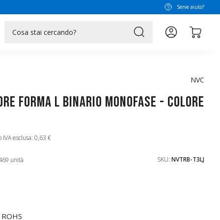
Serve aiuto?
search
NVC
re Forma L Binario Monofase - Colore
 IVA esclusa: 0,63 €
SKU:
NVTRB-T3LJ
469 unità
CE ROHS