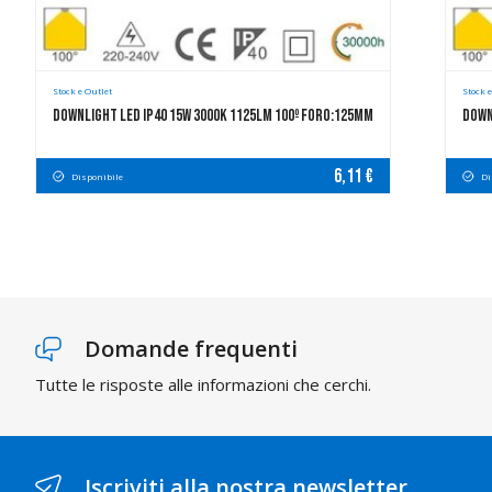
Stock e Outlet
Stock e
Downlight LED IP40 15W 3000K 1125LM 100º FORO:125mm
Down
6,11 €
Disponibile
Di
Domande frequenti
Tutte le risposte alle informazioni che cerchi.
Iscriviti alla nostra newsletter