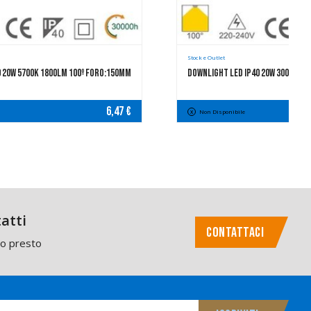
Stock e Outlet
0 20W 5700K 1800LM 100º FORO:150mm
Downlight LED IP40 20W 3000K 15
6,47 €
Non Disponibile
atti
CONTATTACI
mo presto