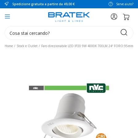
Spedizione gratuita a partire da 49,00 €
Serve aiuto?
search
Home
Stock e Outlet
Faro direzionabile LED IP20 9W 4000K 700LM 24º FORO:95mm