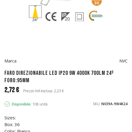
Marca
NVC
Faro direzionabile LED IP20 9W 4000K 700LM 24º
FORO:95mm
2,72 €
Prezzo IVA esclusa: 2,23 €
SKU:
NV39A-9W4K24
Disponibile:
108 unità
Sizes:
Box: 36
Color: Bianco