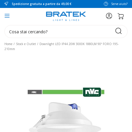
Spedizione gratuita a partire da 49,00 €
Serve aiuto?
search
Home
Stock e Outlet
Downlight LED IP44 20W 3000K 1880LM 90º FORO:195-
210mm