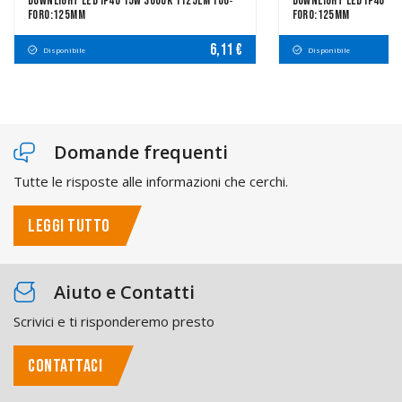
Downlight LED IP40 15W 3000K 1125LM 100º
Downlight LED IP40 15
FORO:125mm
FORO:125mm
6,11 €
Disponibile
Disponibile
Domande frequenti
Tutte le risposte alle informazioni che cerchi.
LEGGI TUTTO
Aiuto e Contatti
Scrivici e ti risponderemo presto
CONTATTACI