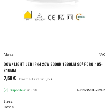
Marca
NVC
Downlight LED IP44 20W 3000K 1880LM 90º FORO:195-
210mm
7,68 €
Prezzo IVA esclusa: 6,29 €
SKU:
NV9518E-20W3K
Disponibile:
40 unità
Sizes:
Box: 6