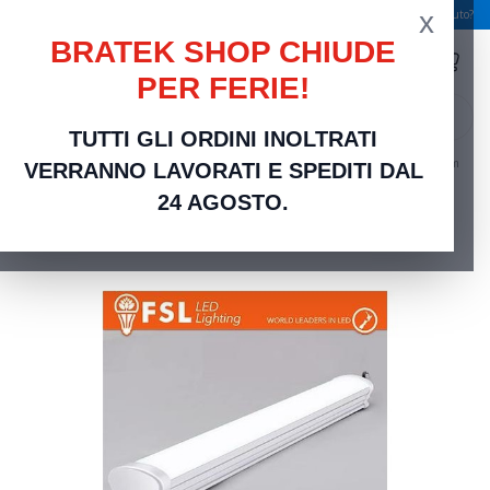
x
Spedizione gratuita a partire da 49,00 €
Serve aiuto?
BRATEK SHOP CHIUDE
PER FERIE!
search
TUTTI GLI ORDINI INOLTRATI
Home
Stock e Outlet
Barra Plafoniera LED IP65 - luce naturale 4000K, 36w, 120cm
VERRANNO LAVORATI E SPEDITI DAL
24 AGOSTO.