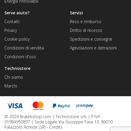
Energie rinnovabili
Serve aiuto?
Servizi
Contatti
Reso e rimborso
Privacy
Diritto di recesso
Cookie policy
Spedizioni e consegne
Condizioni di vendita
Agevolazioni e detrazioni
Condizioni d'uso
Technostore
Chi siamo
Marchi
© 2024 Bratekshop.com | Technostore srls | P.IVA
01984950897 | Sede Legale Via Giuseppe Fava 13, 96010
Palazzolo Acreide (SR) -
Credits