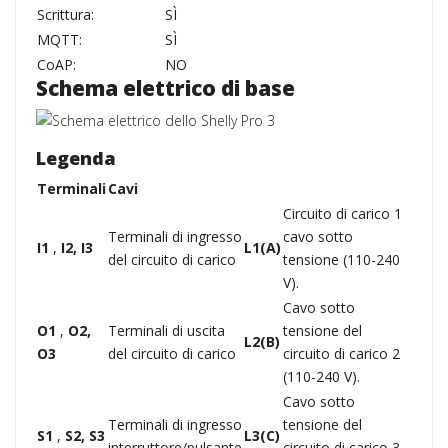
Scrittura:
SÌ
MQTT:
SÌ
CoAP:
NO
Schema elettrico di base
Legenda
Terminali
Cavi
Circuito di carico 1
Terminali di ingresso
cavo sotto
I1
,
I2, I3
L1(A)
del circuito di carico
tensione (110-240
V).
Cavo sotto
O1
,
O2,
Terminali di uscita
tensione del
L2(B)
O3
del circuito di carico
circuito di carico 2
(110-240 V).
Cavo sotto
Terminali di ingresso
tensione del
S1
,
S2, S3
L3(C)
interruttore/pulsante
circuito di carico 3