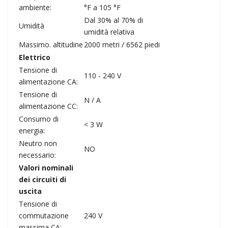
ambiente:
°F a 105 °F
Dal 30% al 70% di
Umidità
umidità relativa
Massimo. altitudine
2000 metri / 6562 piedi
Elettrico
Tensione di
110 - 240 V
alimentazione CA:
Tensione di
N / A
alimentazione CC:
Consumo di
< 3 W
energia:
Neutro non
NO
necessario:
Valori nominali
dei circuiti di
uscita
Tensione di
commutazione
240 V
massima CA: