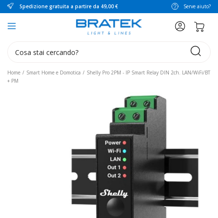
Spedizione gratuita a partire da 49,00 €
Serve aiuto?
search
Home
Smart Home e Domotica
Shelly Pro 2PM - IP Smart Relay DIN 2ch. LAN/WiFi/BT
+ PM