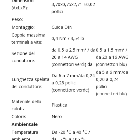
Dimensioni
3,70x0,75x2,71 ±0,02
(AxLxP):
pollici
Peso:
Montaggio:
Guida DIN
Coppia massima
0,4 Nm / 3,54 lb
terminali a vite:
da 0,5 a 2,5 mm² / da
0,5 a 1,5 mm² /
Sezione del
20 a 14 AWG
da 20 a 16 AWG
conduttore:
(connettori verdi) da
(connettori blu)
da 5 a 6 mm/da
Da 6 a 7 mm/da 0,24
Lunghezza spelata
0,20 a 0,24
a 0,28 pollici
del conduttore:
pollici
(connettore verde)
(connettori blu)
Materiale della
Plastica
calotta:
Colore:
Nero
Ambientale
Temperatura
Da -20 °C a 40 °C /
ambiente:
da -5 °F a 105 °F