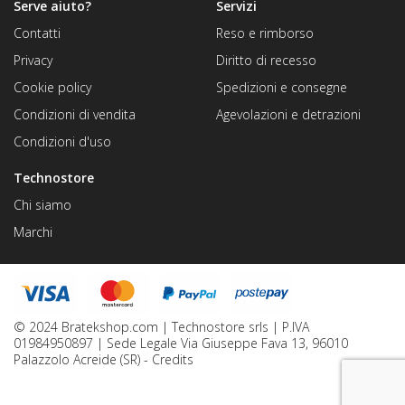
Serve aiuto?
Servizi
Contatti
Reso e rimborso
Privacy
Diritto di recesso
Cookie policy
Spedizioni e consegne
Condizioni di vendita
Agevolazioni e detrazioni
Condizioni d'uso
Technostore
Chi siamo
Marchi
© 2024 Bratekshop.com | Technostore srls | P.IVA
01984950897 | Sede Legale Via Giuseppe Fava 13, 96010
Palazzolo Acreide (SR) -
Credits