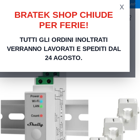
x
Spedizione gratuita a partire da 49,00 €
Serve aiuto?
BRATEK SHOP CHIUDE
PER FERIE!
search
TUTTI GLI ORDINI INOLTRATI
Home
Smart Home e Domotica
Shelly Pro 3EM 120A - Contatore energia DIN + 3
VERRANNO LAVORATI E SPEDITI DAL
pinze120A
24 AGOSTO.