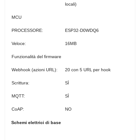
locali)
MCU
PROCESSORE:
ESP32-D0WDQ6
Veloce:
16MB
Funzionalità del firmware
Webhook (azioni URL):
20 con 5 URL per hook
Scrittura:
SÌ
MQTT:
SÌ
CoAP:
NO
Schemi elettrici di base