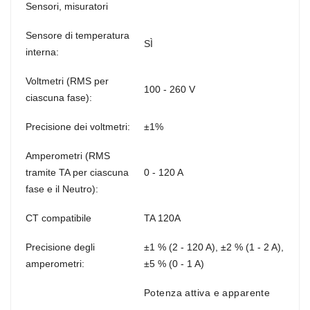
Sensori, misuratori
Sensore di temperatura
SÌ
interna:
Voltmetri (RMS per
100 - 260 V
ciascuna fase):
Precisione dei voltmetri:
±1%
Amperometri (RMS
tramite TA per ciascuna
0 - 120 A
fase e il Neutro):
CT compatibile
TA 120A
Precisione degli
±1 % (2 - 120 A), ±2 % (1 - 2 A),
amperometri:
±5 % (0 - 1 A)
Potenza attiva e apparente