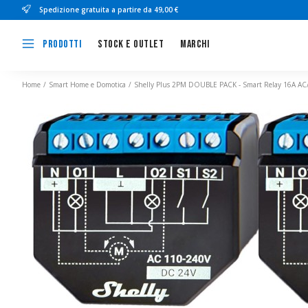
Spedizione gratuita a partire da 49,00 €
Stock e outlet
Marchi
Prodotti
Home
Smart Home e Domotica
Shelly Plus 2PM DOUBLE PACK - Smart Relay 16A AC