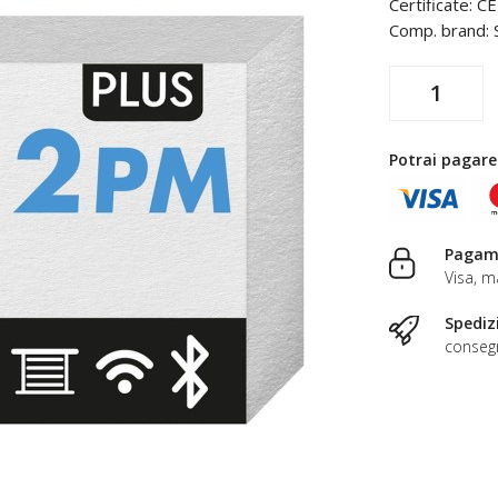
Certificate: CE
Comp. brand: S
Potrai pagare
Pagame
Visa, m
Spediz
consegn