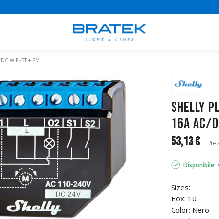
/DC WiFi/BT + PM
Shelly P
16A AC/D
53,13 €
Prez
Disponibile:
Sizes:
Box: 10
Color: Nero