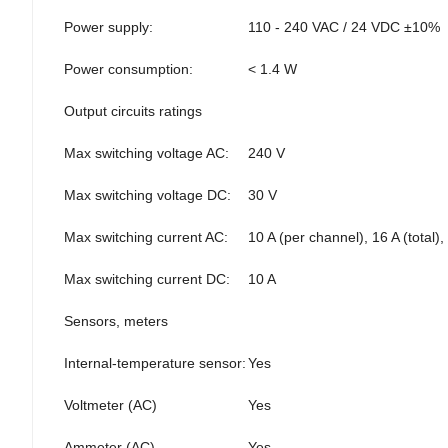
Power supply:
110 - 240 VAC / 24 VDC ±10%
Power consumption:
< 1.4 W
Output circuits ratings
Max switching voltage AC:
240 V
Max switching voltage DC:
30 V
Max switching current AC:
10 A (per channel), 16 A (total),
Max switching current DC:
10 A
Sensors, meters
Internal-temperature sensor:
Yes
Voltmeter (AC)
Yes
Ammeter (AC)
Yes