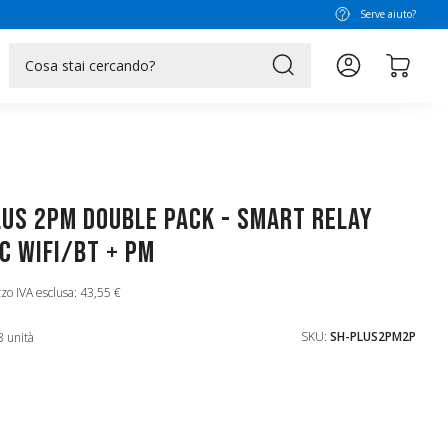
Serve aiuto?
search
lus 2PM DOUBLE PACK - Smart Relay
C WiFi/BT + PM
zo IVA esclusa: 43,55 €
SKU:
SH-PLUS2PM2P
8 unità