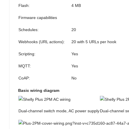
Flash:
4 MB
Firmware capabilities
Schedules:
20
Webhooks (URL actions):
20 with 5 URLs per hook
Scripting:
Yes
MQTT:
Yes
CoAP:
No
Basic wiring diagram
Dual-channel switch mode, AC power supply
Dual-channel s