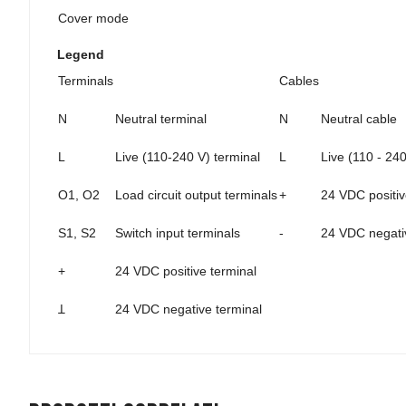
Cover mode
Legend
Terminals
Cables
N
Neutral terminal
N
Neutral cable
L
Live (110-240 V) terminal
L
Live (110 - 24
O1, O2
Load circuit output terminals
+
24 VDC positiv
S1, S2
Switch input terminals
-
24 VDC negati
+
24 VDC positive terminal
Ʇ
24 VDC negative terminal