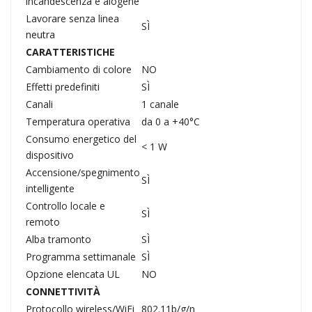
incandescenza e alogene
Lavorare senza linea
SÌ
neutra
CARATTERISTICHE
Cambiamento di colore
NO
Effetti predefiniti
SÌ
Canali
1 canale
Temperatura operativa
da 0 a +40°C
Consumo energetico del
< 1 W
dispositivo
Accensione/spegnimento
SÌ
intelligente
Controllo locale e
SÌ
remoto
Alba tramonto
SÌ
Programma settimanale
SÌ
Opzione elencata UL
NO
CONNETTIVITÀ
Protocollo wireless/WiFi
802.11b/g/n