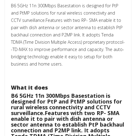
B6 5GHz 11n 300Mbps Basestation is designed for PtP
and PtMP solutions for rural wireless connectivity and
CCTV surveillance.Features with two RP- SMA enable it to
pair with dish antenna or sector antenna to establish PtP
backhaul connection and P2MP link. It adopts Tenda
TDMA (Time Division Multiple Access) proprietary protocol-
-TD-MAX to improve performance and capacity. The auto-
bridging technology enable it easy to setup for both
business and home users.
What it does
B6 5GHz 11n 300Mbps Basestation is
designed for PtP and PtMP solutions for
rural wireless connectivity and CCTV
surveillance.Features with two RP- SMA
enable it to pair with dish antenna or
sector antenna to establish PtP backhaul
connection and P2MP link. It adopts
Tenda TDMA (Time Division Multiple