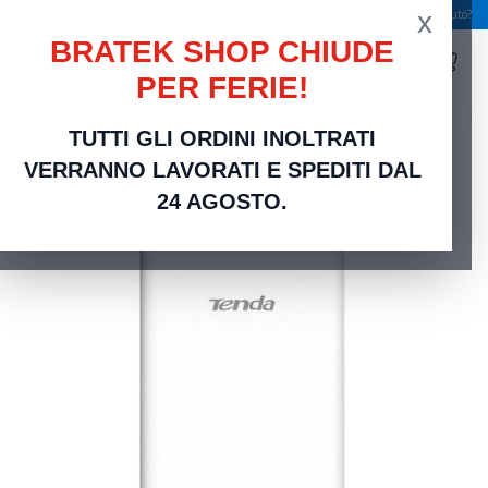
x
Spedizione gratuita a partire da 49,00 €
Serve aiuto?
BRATEK SHOP CHIUDE
PER FERIE!
search
TUTTI GLI ORDINI INOLTRATI
Home
Networking Rete Casa e Ufficio
Networking | Router, Switch, Modem e
VERRANNO LAVORATI E SPEDITI DAL
Accessori
Tenda Long range Wifi 5GHz Basestation - B6
24 AGOSTO.