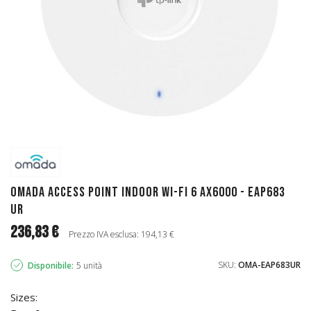
Omada Access Point Indoor Wi-Fi 6 AX6000 - EAP683
UR
236,83 €
Prezzo IVA esclusa: 194,13 €
SKU:
OMA-EAP683UR
Disponibile:
5 unità
Sizes: