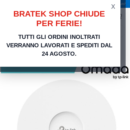
x
Spedizione gratuita a partire da 49,00 €
Serve aiuto?
BRATEK SHOP CHIUDE
PER FERIE!
search
TUTTI GLI ORDINI INOLTRATI
Home
Networking Rete Casa e Ufficio
Networking | Router, Switch, Modem e
VERRANNO LAVORATI E SPEDITI DAL
Accessori
Omada Access Point Indoor Wi-Fi 6 AX6000 - EAP683 UR
24 AGOSTO.