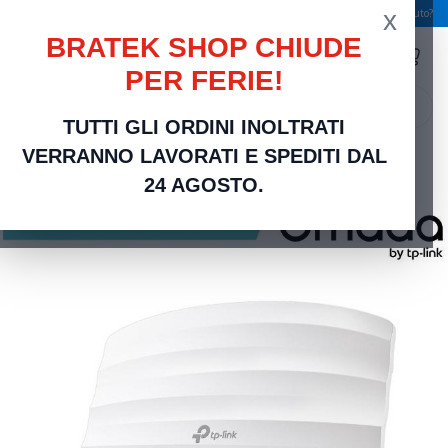
x
Spedizione gratuita a partire da 49,00 €
Serve aiuto?
BRATEK SHOP CHIUDE
PER FERIE!
search
TUTTI GLI ORDINI INOLTRATI
Home
Networking Rete Casa e Ufficio
Networking | Router, Switch, Modem e
VERRANNO LAVORATI E SPEDITI DAL
Accessori
Omada Access Point Indoor MU-MIMO Wi-Fi AC1350 - EAP225
24 AGOSTO.