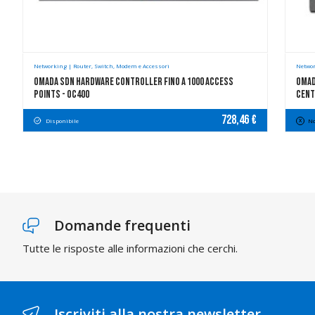
Networking | Router, Switch, Modem e Accessori
Networ
Omada SDN Hardware Controller Fino A 1000 Access
Omad
Points - OC400
Cent
728,46 €
Disponibile
No
Domande frequenti
Tutte le risposte alle informazioni che cerchi.
Iscriviti alla nostra newsletter