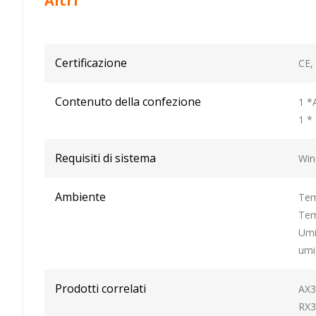
Altri
Certificazione
CE,
Contenuto della confezione
1 *
1 * 
Requisiti di sistema
Win
Ambiente
Tem
Tem
Umi
umi
Prodotti correlati
AX3
RX3