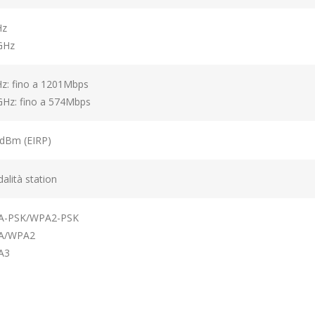
Hz
GHz
z: fino a 1201Mbps
GHz: fino a 574Mbps
dBm (EIRP)
alità station
A-PSK/WPA2-PSK
A/WPA2
A3