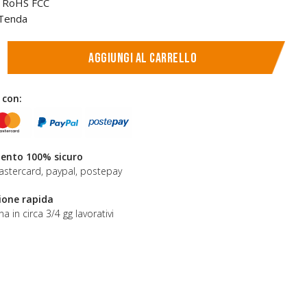
CE RoHS FCC
 Tenda
Aggiungi al carrello
 con:
nto 100% sicuro
astercard, paypal, postepay
ione rapida
a in circa 3/4 gg lavorativi