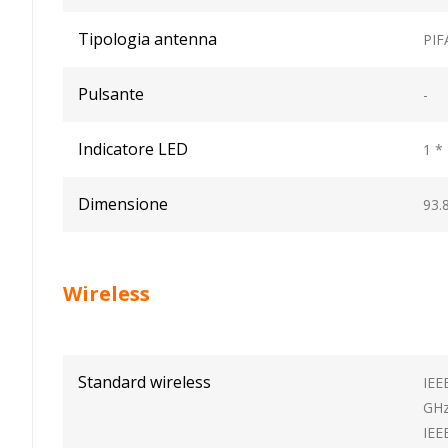
Tipologia antenna
PIF
Pulsante
-
Indicatore LED
1 *
Dimensione
93.
Wireless
Standard wireless
IEE
GH
IEE