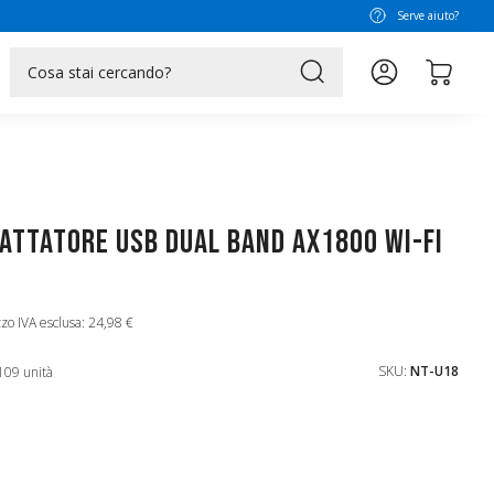
Serve aiuto?
search
attatore USB Dual Band AX1800 Wi-Fi
zo IVA esclusa: 24,98 €
SKU:
NT-U18
109 unità