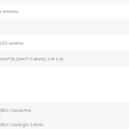
A Antenna
 LED sistema
8mm*30.2mm*13.4mm(L x W x H)
E802.11ax/ac/n/a
z
E802.11ax/b/g/n 2.4GHz