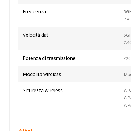
Frequenza
5G
2.4
Velocità dati
5GH
2.4
Potenza di trasmissione
<20
Modalità wireless
Mod
Sicurezza wireless
WP
WP
WP