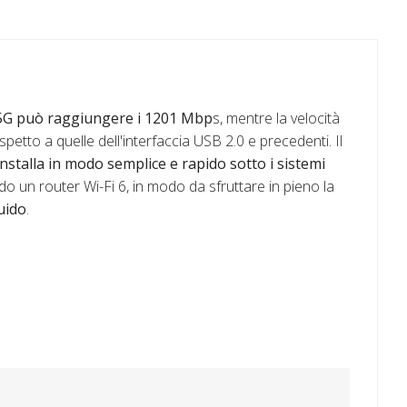
5G può raggiungere i 1201 Mbp
s, mentre la velocità
ispetto a quelle dell'interfaccia USB 2.0 e precedenti. Il
installa in modo semplice e rapido sotto i sistemi
o un router Wi-Fi 6, in modo da sfruttare in pieno la
uido
.