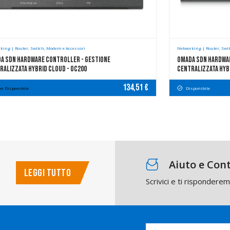
king | Router, Switch, Modem e Accessori
Networking | Router, Swi
a SDN Hardware Controller - Gestione
Omada SDN Hardwar
ralizzata Hybrid Cloud - OC200
Centralizzata Hyb
134,51 €
n Disponibile
Disponibile
Aiuto e Cont
LEGGI TUTTO
Scrivici e ti rispondere