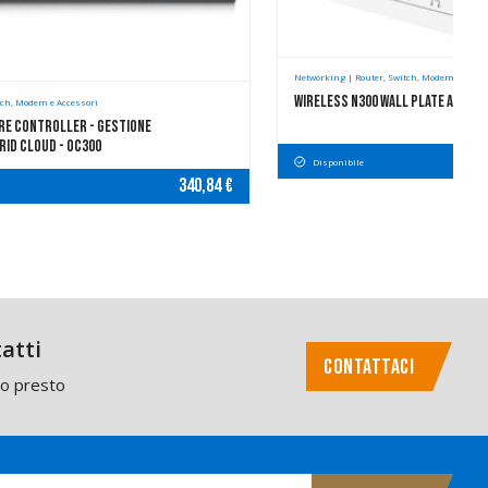
Networking | Router, Switch, Modem e Acces
Wireless N300 Wall Plate Acces
tch, Modem e Accessori
e Controller - Gestione
rid Cloud - OC300
Disponibile
340,84 €
atti
CONTATTACI
mo presto