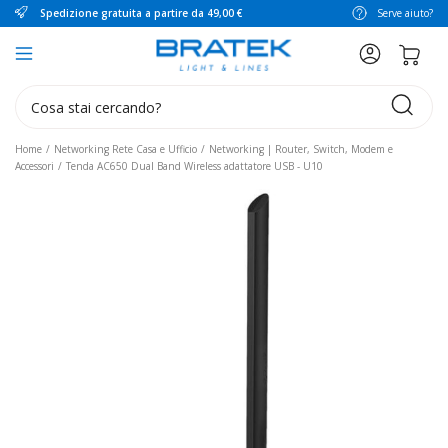
Spedizione gratuita a partire da 49,00 €
Serve aiuto?
search
Home
Networking Rete Casa e Ufficio
Networking | Router, Switch, Modem e
Accessori
Tenda AC650 Dual Band Wireless adattatore USB - U10