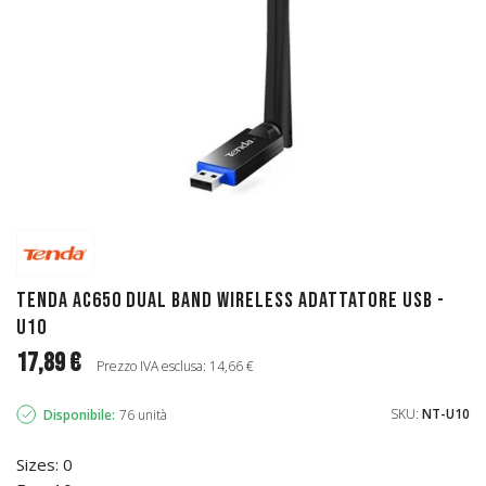
Tenda AC650 Dual Band Wireless adattatore USB -
U10
17,89 €
Prezzo IVA esclusa: 14,66 €
SKU:
NT-U10
Disponibile:
76 unità
Sizes: 0