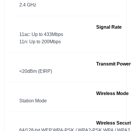
2.4 GHz
Signal Rate
11ac: Up to 433Mbps
11n: Up to 200Mbps
Transmit Power
<20dBm (EIRP)
Wireless Mode
Station Mode
Wireless Securi
64/128-bit WEP,WPA-PSK / WPA2-PSK,WPA / WPA2