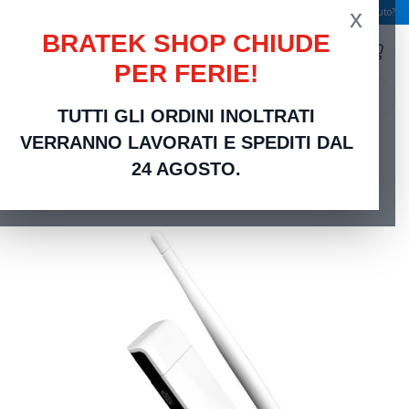
x
Spedizione gratuita a partire da 49,00 €
Serve aiuto?
BRATEK SHOP CHIUDE
PER FERIE!
search
TUTTI GLI ORDINI INOLTRATI
Home
Networking Rete Casa e Ufficio
Networking | Router, Switch, Modem e
VERRANNO LAVORATI E SPEDITI DAL
Accessori
TP-Link USB high gain WiFi N150 ant. staccabile - TL-WN722N
24 AGOSTO.