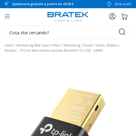
Spedizione gratuita a partire da 49,00 €
Serve aiuto?
search
Home
Networking Rete Casa e Ufficio
Networking | Router, Switch, Modem e
Accessori
TP-Link Nano scheda ricevitore Bluetooth 4.0 USB - UB400