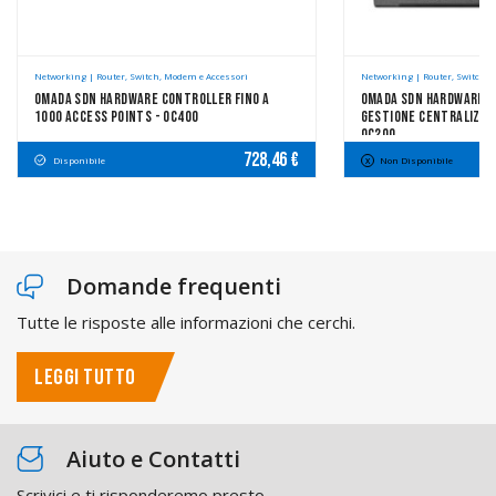
Networking | Router, Switch, Modem e Accessori
Networking | Router, Switch, 
Omada SDN Hardware Controller Fino A
Omada SDN Hardware C
1000 Access Points - OC400
Gestione Centralizzat
OC200
728,46 €
Disponibile
Non Disponibile
Domande frequenti
Tutte le risposte alle informazioni che cerchi.
LEGGI TUTTO
Aiuto e Contatti
Scrivici e ti risponderemo presto