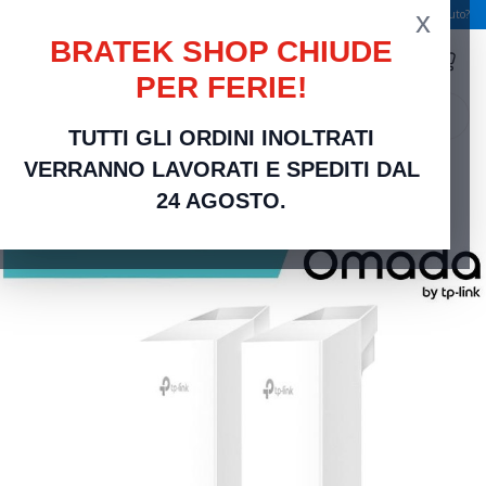
x
Spedizione gratuita a partire da 49,00 €
Serve aiuto?
BRATEK SHOP CHIUDE
PER FERIE!
search
TUTTI GLI ORDINI INOLTRATI
Home
Networking Rete Casa e Ufficio
Networking | Router, Switch, Modem e
VERRANNO LAVORATI E SPEDITI DAL
Accessori
Omada Antenne punto-punto 5GHz 867Mbps Indoor/Outdoor 2-pack -
24 AGOSTO.
EAP211-Bridge KIT