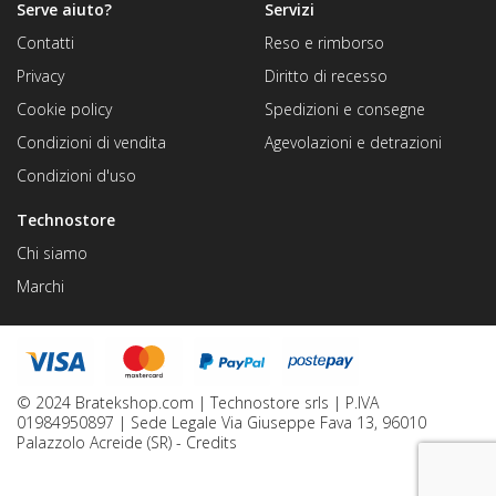
Serve aiuto?
Servizi
Contatti
Reso e rimborso
Privacy
Diritto di recesso
Cookie policy
Spedizioni e consegne
Condizioni di vendita
Agevolazioni e detrazioni
Condizioni d'uso
Technostore
Chi siamo
Marchi
© 2024 Bratekshop.com | Technostore srls | P.IVA
01984950897 | Sede Legale Via Giuseppe Fava 13, 96010
Palazzolo Acreide (SR) -
Credits