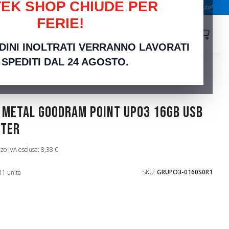
EK SHOP CHIUDE PER
Serve aiuto?
FERIE!
search
RDINI INOLTRATI VERRANNO LAVORATI
 SPEDITI DAL 24 AGOSTO.
 metal GoodRAM POINT UPO3 16GB USB
ster
zo IVA esclusa: 8,38 €
SKU:
GRUPO3-0160S0R1
11 unità