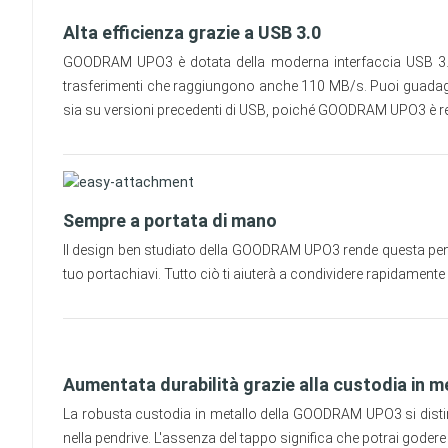
Alta efficienza grazie a USB 3.0
GOODRAM UPO3 è dotata della moderna interfaccia USB 3.0, 
trasferimenti che raggiungono anche 110 MB/s. Puoi guadagnare
sia su versioni precedenti di USB, poiché GOODRAM UPO3 è retr
Sempre a portata di mano
Il design ben studiato della GOODRAM UPO3 rende questa pendr
tuo portachiavi. Tutto ciò ti aiuterà a condividere rapidamente 
Aumentata durabilità grazie alla custodia in m
La robusta custodia in metallo della GOODRAM UPO3 si distin
nella pendrive. L'assenza del tappo significa che potrai godere