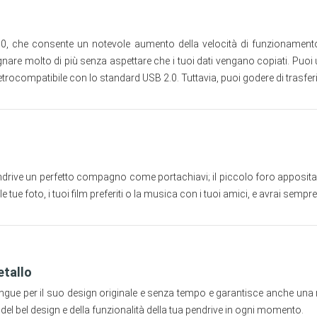
che consente un notevole aumento della velocità di funzionamento r
 molto di più senza aspettare che i tuoi dati vengano copiati. Puoi uti
ocompatibile con lo standard USB 2.0. Tuttavia, puoi godere di trasferime
ive un perfetto compagno come portachiavi; il piccolo foro appositame
le tue foto, i tuoi film preferiti o la musica con i tuoi amici, e avrai se
etallo
gue per il suo design originale e senza tempo e garantisce anche una 
 del bel design e della funzionalità della tua pendrive in ogni momento.