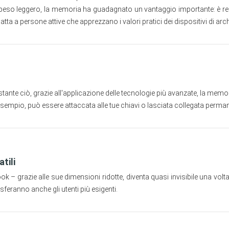
 e peso leggero, la memoria ha guadagnato un vantaggio importante: è re
ta a persone attive che apprezzano i valori pratici dei dispositivi di arc
e ciò, grazie all'applicazione delle tecnologie più avanzate, la memoria 
mpio, può essere attaccata alle tue chiavi o lasciata collegata perman
tili
 grazie alle sue dimensioni ridotte, diventa quasi invisibile una volta
sferanno anche gli utenti più esigenti.