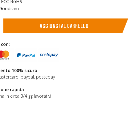
CE FCC RoHS
 Goodram
Aggiungi al carrello
 con:
nto 100% sicuro
astercard, paypal, postepay
ione rapida
a in circa 3/4 gg lavorativi