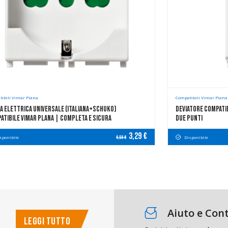
ibili Vimar Plana
Compatibili Vimar Plana
a Elettrica Universale (Italiana+Schuko)
Deviatore Compati
atibile Vimar Plana | Completa E Sicura
Due Punti
3,29 €
sponibile
Disponibile
6,58 €
Aiuto e Cont
LEGGI TUTTO