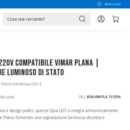
Serve aiuto?
search
 220V Compatibile Vimar Plana |
re Luminoso di Stato
Prezzo IVA esclusa: 0,81 €
SKU:
BSN.VIM.PLA.TV.SPIA
999 unità
siva e design pulito: questa Spia LED si integra armoniosamente
ar Plana, fornendo una segnalazione luminosa discreta e