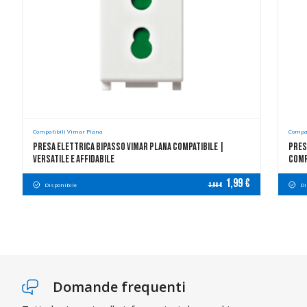
Compatibili Vimar Plana
Compat
Presa Elettrica Bipasso Vimar Plana Compatibile |
Pres
Versatile E Affidabile
Comp
1,99 €
Disponibile
Di
3,98 €
Domande frequenti