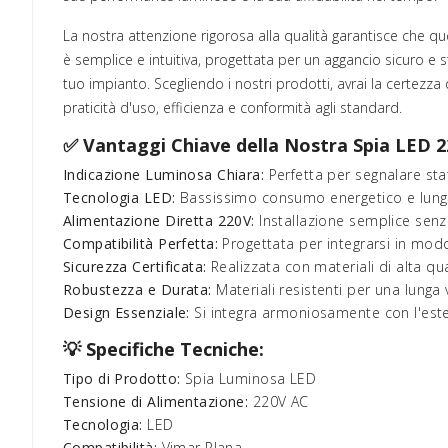
La nostra attenzione rigorosa alla qualità garantisce che qu
è semplice e intuitiva, progettata per un aggancio sicuro e s
tuo impianto. Scegliendo i nostri prodotti, avrai la certezza
praticità d'uso, efficienza e conformità agli standard.
✅ Vantaggi Chiave della Nostra Spia LED 2
Indicazione Luminosa Chiara:
Perfetta per segnalare stat
Tecnologia LED:
Bassissimo consumo energetico e lung
Alimentazione Diretta 220V:
Installazione semplice senza
Compatibilità Perfetta:
Progettata per integrarsi in modo
Sicurezza Certificata:
Realizzata con materiali di alta qu
Robustezza e Durata:
Materiali resistenti per una lunga 
Design Essenziale:
Si integra armoniosamente con l'estet
💡 Specifiche Tecniche:
Tipo di Prodotto:
Spia Luminosa LED
Tensione di Alimentazione:
220V AC
Tecnologia:
LED
Compatibilità:
Vimar Plana