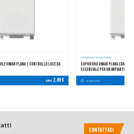
Compatibili Vimar Plana
bile Vimar Plana | Controllo Luce Da
Copriforo Vimar Plana Compatib
Essenziale Per Un Impianto Rifin
2,49 €
Disponibile
4,98 €
atti
CONTATTACI