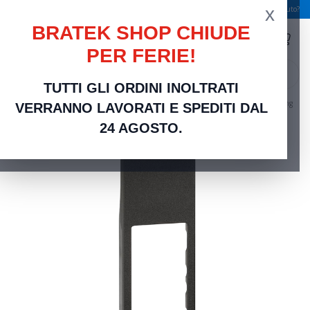
x
Spedizione gratuita a partire da 49,00 €
Serve aiuto?
BRATEK SHOP CHIUDE
PER FERIE!
search
TUTTI GLI ORDINI INOLTRATI
Home
Frutti Elettrici Serie Civili
Compatibili bticino Living Now
Cover Nera Living
VERRANNO LAVORATI E SPEDITI DAL
Now Compatibile per Prese Dati e Telefono | Design Audace e Versatile
24 AGOSTO.