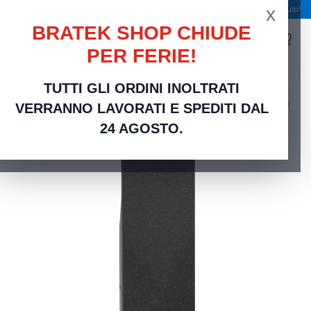
x
Spedizione gratuita a partire da 49,00 €
Serve aiuto?
BRATEK SHOP CHIUDE
PER FERIE!
search
TUTTI GLI ORDINI INOLTRATI
Home
Frutti Elettrici Serie Civili
Compatibili bticino Living Now
Cover Nera Falso
VERRANNO LAVORATI E SPEDITI DAL
Polo Compatibile Bticino Living Now | Eleganza Profonda
24 AGOSTO.