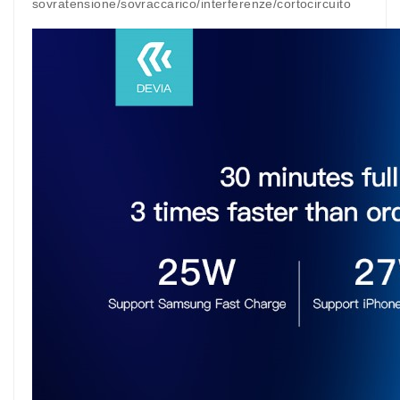
sovratensione/sovraccarico/interferenze/cortocircuito