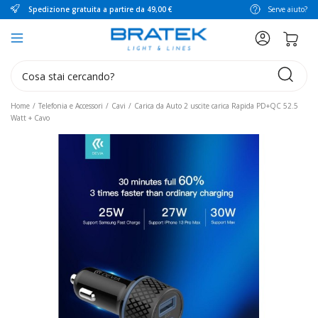
Spedizione gratuita a partire da 49,00 €
Serve aiuto?
search
Home
Telefonia e Accessori
Cavi
Carica da Auto 2 uscite carica Rapida PD+QC 52.5
Watt + Cavo