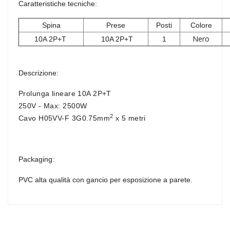
Caratteristiche tecniche:
Spina
Prese
Posti
Colore
Nero
10A 2P+T
10A 2P+T
1
Descrizione:
Prolunga lineare 10A 2P+T
250V - Max: 2500W
2
Cavo
H05VV-F 3G0.75mm
x 5 metri
Packaging:
PVC alta qualità con gancio per esposizione a parete.