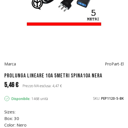
Marca
ProPart-El
Prolunga lineare 10A 5metri spina10A nera
5,46 €
Prezzo IVA esclusa: 4,47 €
SKU:
PEP1120-5-BK
Disponibile:
1468 unità
Sizes:
Box: 30
Color: Nero