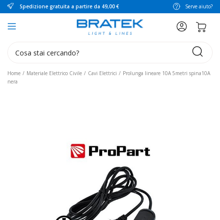
Spedizione gratuita a partire da 49,00 €
Serve aiuto?
search
Home
Materiale Elettrico Civile
Cavi Elettrici
Prolunga lineare 10A 5metri spina10A
nera