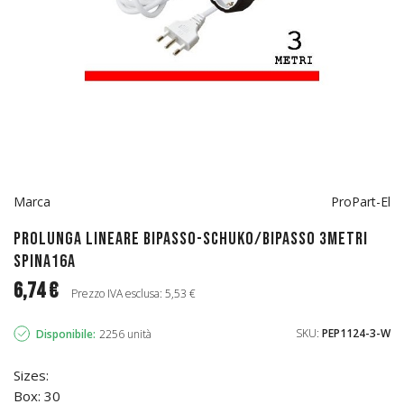
Marca
ProPart-El
Prolunga lineare bipasso-schuko/bipasso 3metri
spina16A
6,74 €
Prezzo IVA esclusa: 5,53 €
SKU:
PEP1124-3-W
Disponibile:
2256 unità
Sizes:
Box: 30