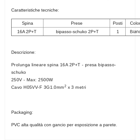
Caratteristiche tecniche:
Spina
Prese
Posti
Colo
Bian
16A 2P+T
bipasso-schuko 2P+T
1
Descrizione:
Prolunga lineare spina 16A 2P+T - presa bipasso-
schuko
250V - Max: 2500W
2
Cavo
H05VV-F 3G1.0mm
x 3 metri
Packaging:
PVC alta qualità con gancio per esposizione a parete.