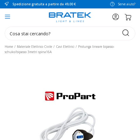
Spedizione gratuita a partire da 49,00 €
Serve aiuto?
search
Home
Materiale Elettrico Civile
Cavi Elettrici
Prolunga lineare bipasso-
schuko/bipasso 3metri spina16A