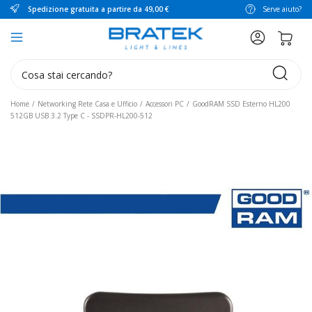
Spedizione gratuita a partire da 49,00 €
Serve aiuto?
search
Home
Networking Rete Casa e Ufficio
Accessori PC
GoodRAM SSD Esterno HL200
512GB USB 3.2 Type C - SSDPR-HL200-512