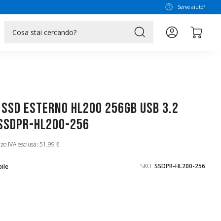
Serve aiuto?
search
SSD Esterno HL200 256GB USB 3.2
 SSDPR-HL200-256
zo IVA esclusa: 51,99 €
SKU:
SSDPR-HL200-256
ile