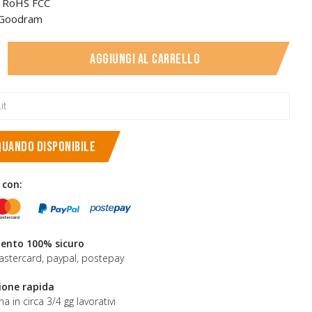
CE RoHS FCC
 Goodram
Aggiungi al carrello
QUANDO DISPONIBILE
 con:
nto 100% sicuro
astercard, paypal, postepay
ione rapida
a in circa 3/4 gg lavorativi