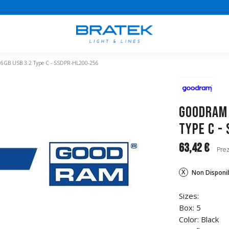
6GB USB 3.2 Type C - SSDPR-HL200-256
GoodRAM 
Type C -
63,42 €
Prez
Non Disponib
Sizes:
Box: 5
Color: Black