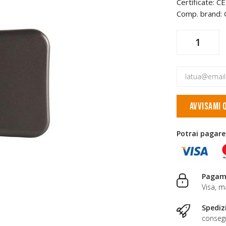
Certificate: 
Comp. brand:
AVVISAMI 
Potrai pagare
Pagame
Visa, m
Spediz
consegn