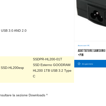
SB 3.0 AND 2.0
Accessori PC
Adattatore Samsung N
+pin
SSDPR-HL200-01T
Disponibile
SSD Esterno GOODRAM
HL200 1TB USB 3.2 Type
C
onsultare la sezione Downloads ^