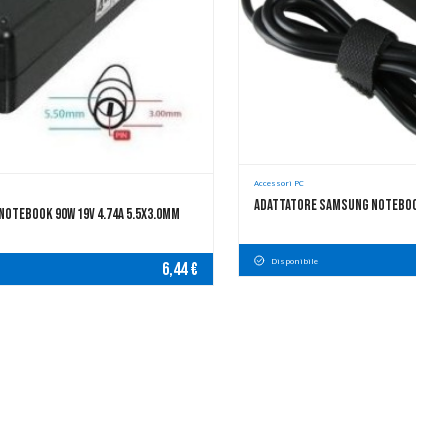
Accessori PC
Adattatore Samsung Notebook 19V 60
otebook 90W 19V 4.74A 5.5x3.0mm
Disponibile
6,44 €