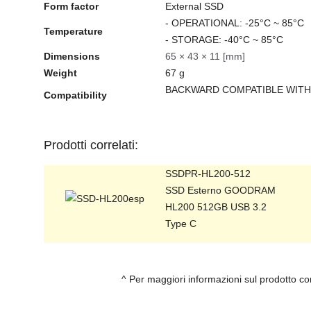
Form factor
External SSD
- OPERATIONAL: -25°C ~ 85°C
Temperature
- STORAGE: -40°C ~ 85°C
Dimensions
65 × 43 × 11 [mm]
Weight
67 g
BACKWARD COMPATIBLE WITH U
Compatibility
Prodotti correlati:
SSDPR-HL200-512
SSD Esterno GOODRAM
HL200 512GB USB 3.2
Type C
^ Per maggiori informazioni sul prodotto c